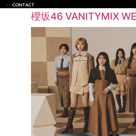
CONTACT
櫻坂46 VANITYMIX WEB