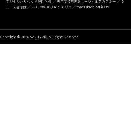
デジタルハリウッド専門学校 ／ 専門学校ESPミュージカルアカデミー ／ ミ
ューズ音楽院 ／ HOLLYWOOD AIR TOKYO ／ the fashion caféほか
Copyright © 2026 VANITYMIX. All Rights Reserved.