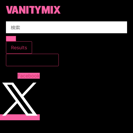
コ
ン
テ
Search
ン
...
ツ
に
ス
Results
キ
すべての結果を見る
ッ
プ
Facebook