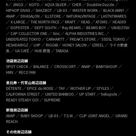
h／ JINGO ／ AGITO ／ AQUA SILVER ／ CHER ／ Doubble Dazzle ／
HIPHOP DIVAS ／ SHAZBOT ／ LB-03 ／ MASTER WORK ／ BLACK ANNY ／
ANAP ／ DIVASALON ／ ILLSTORE ／ NATURALVINTAGE ／ LASTNTIMARES
／ X-LARGE ／ THE NORTH FACE ／ KRAFT ／ HEAD ／ ATOMS ／ HEAD69
／ DOPESTER ／ DEPT SOUTH ／ Ray BEAMS ／ BEAMS BOY ／ UNSELTISH
／ CAP COLLECTOR ONE ／ Xinc ／ ALPHA INDUSTRIES INC. ／
UNDEFEATED TOKYO ／ CARHARTT ／ FREAK’S STORE ／ 55DSL TOKYO ／
HESHDAWGZ ／ LHP ／ RIGGIB／ HONEY SALON ／ IZREEL ／ ライカ飲食
系 ／ UA CAFÉ ／ HUB 原宿 ／ TABASA
池袋周辺店舗
SPOT CHECK ／ BALANCE ／ CROSSCORT ／ ANAP ／ BABYSHOOP ／
HMV ／ RECO FAN
恵比寿・代官山周辺店舗
DÉTENTE ／ EPICE du MODE ／ TAY ／ MOTHER LIP ／ STYLES ／
CALIFORNIA STREET ／ UNITED BAMBOO ／ UP START ／ heliopole ／
READY STEADY GO! ／ SUPREME
新宿周辺店舗
ANAP ／ BABY SHOOP ／ LB-03 ／ T.S.W. ／ CLIP JOINT ANGEL ／ GRAND
REACH
その他周辺店舗