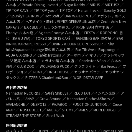
六本木 ／ Privato Dining Lovenet ／ Sugar Daddy ／ VIRUS ／ VIRTUS2 ／
TIP TOP CAVE ／ TIP TOP you ／ TIP TOP ／ Harlem freak ／ Spunky GOLD
／ Spunky PLATINUM ／ Hot Staff ／ BAR WATER POT ／ アボットチョイス
六本木店 ／ ヘアメイク・着付け専門店 GEKKABIJIN 本店 ／ Cecile Aoki New
NANAy’s ／ BAR BLU ／ しょうがの香り。／ KRUN SIAM 六本木店 ／
Ebonye 六本木店 ／ Agleam Ebonye 六本木店 ／ FIESTA ／ ROPPONGI 香
和（KA GU WA) ／ TOKYO SPORTS CAFÉ ／ 焼酎DINIG BAR 虎の桜 ／ BAR
DINING KARAOKE ROSSO ／ DINING & LOUNGE CROSSOVER ／ Sky
hills&Aquarium Lounge 蒼の響 六本木店 ／ Bar 7th Ave.in Roppongi ／
AQUA GIARDINO ／ Café&Trattoria ／ ターボロ ディ マリア／フットマッサ
ージ 足庵 六本木店 ／ カラオケ館 六本木店 ／ Charleston&Son ／ 六本木
VIVI ／ CLUB ZOO ／ WOLFGANG PUCK ／ クラブライト ／ Bar FreeLe ／ プ
ロポーション ／ J-BAR ／ FIRST HOUSE ／ カラオケ パセラ ／ カラオケ シ
ダックス ／ PIZZERIA Charleston&Son ／ WORLDSTAR CAFE
渋谷周辺店舗
Manhattan RECORDs ／ SAM’s Shibuya ／ RECO FAN ／イシバシ楽器 ／ ア
パレル系 ／ ANAP ／ Grow Around ／ Manhattan Clothes&Shoes ／
AVALANCHE ／ ONSPOTZ ／ PAJABOO ／ FUNCTION JUNCTION ／ Cruce
ANAP ／ ROSEBULLET ／ AND A ／ STOMY ／FAMES ／ MOREBUDGET ／
STRANGE THE STORE ／ Street Wish
原宿周辺店舗
ネスタストアー ／ EBONYE ／ W CLOSET ／ MILLION AIR ／ Bootleg Boot