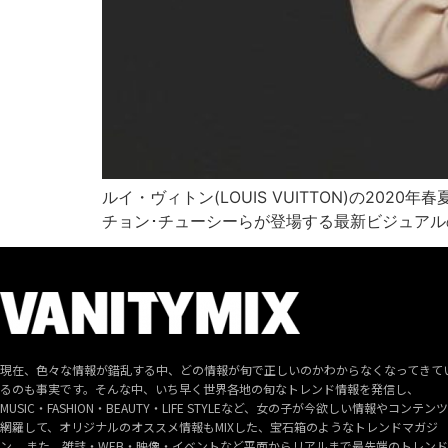
ルイ・ヴィトン(LOUIS VUITTON)の2
チョン･チューシーらが登場する最新ビジュアルの
現在、色々な情報が錯乱する中、どの情報が旬で正しいのかわからなくなってきて
るのも事実です。そんな中、いち早く世界各地の旬なトレンド情報を発信し、
MUSIC・FASHION・BEAUTY・LIFE STYLEなど、女の子が今欲しい情報やコンテン
網羅して、オリジナルのオススメ情報もMIXした、宝石箱のようなトレンドマガジ
ン。 また、雑誌・WEB・映像・イベントなど平面からリアルまで最先端のトレン