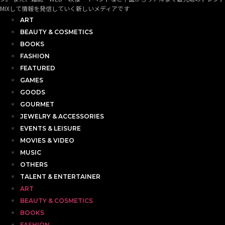
MIXして情報を発信していく新しいメディアです
ART
BEAUTY & COSMETICS
BOOKS
FASHION
FEATURED
GAMES
GOODS
GOURMET
JEWELRY & ACCESSORIES
EVENTS & LEISURE
MOVIES & VIDEO
MUSIC
OTHERS
TALENT & ENTERTAINER
ART
BEAUTY & COSMETICS
BOOKS
FASHION