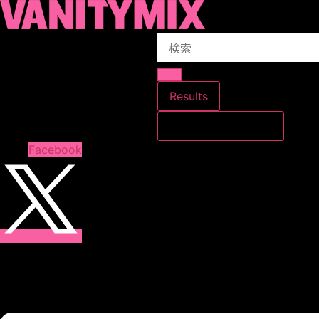
コ
ン
Search
テ
...
ン
ツ
に
Results
ス
すべての結果を見る
キ
ッ
Facebook
プ