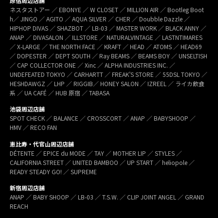
原宿周辺店舗
ネスタストアー ／ EBONYE ／ W CLOSET ／ MILLION AIR ／ Bootleg Boot
h／ JINGO ／ AGITO ／ AQUA SILVER ／ CHER ／ Doubble Dazzle ／
HIPHOP DIVAS ／ SHAZBOT ／ LB-03 ／ MASTER WORK ／ BLACK ANNY ／
ANAP ／ DIVASALON ／ ILLSTORE ／ NATURALVINTAGE ／ LASTNTIMARES
／ X-LARGE ／ THE NORTH FACE ／ KRAFT ／ HEAD ／ ATOMS ／ HEAD69
／ DOPESTER ／ DEPT SOUTH ／ Ray BEAMS ／ BEAMS BOY ／ UNSELTISH
／ CAP COLLECTOR ONE ／ Xinc ／ ALPHA INDUSTRIES INC. ／
UNDEFEATED TOKYO ／ CARHARTT ／ FREAK’S STORE ／ 55DSL TOKYO ／
HESHDAWGZ ／ LHP ／ RIGGIB／ HONEY SALON ／ IZREEL ／ ライカ飲食
系 ／ UA CAFÉ ／ HUB 原宿 ／ TABASA
池袋周辺店舗
SPOT CHECK ／ BALANCE ／ CROSSCORT ／ ANAP ／ BABYSHOOP ／
HMV ／ RECO FAN
恵比寿・代官山周辺店舗
DÉTENTE ／ EPICE du MODE ／ TAY ／ MOTHER LIP ／ STYLES ／
CALIFORNIA STREET ／ UNITED BAMBOO ／ UP START ／ heliopole ／
READY STEADY GO! ／ SUPREME
新宿周辺店舗
ANAP ／ BABY SHOOP ／ LB-03 ／ T.S.W. ／ CLIP JOINT ANGEL ／ GRAND
REACH