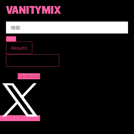
コ
ン
テ
Search
ン
...
ツ
に
ス
Results
キ
すべての結果を見る
ッ
プ
Facebook