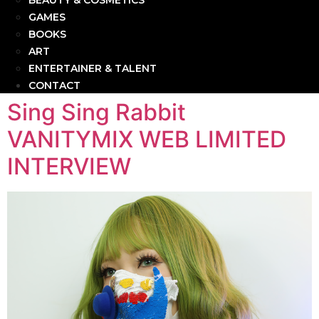
BEAUTY & COSMETICS
GAMES
BOOKS
ART
ENTERTAINER & TALENT
CONTACT
Sing Sing Rabbit
VANITYMIX WEB LIMITED
INTERVIEW