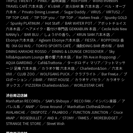
TRIPLE TWENTY ／ PinkX／ 島唄楽園 ／ Holl Point ／ World Investors
TRAVEL CAFÉ 六本木店 ／ K’s BAR ／ 炭火BAR 集 六本木店 ／ ベル・オーブ
六本木 ／ Privato Dining Lovenet ／ Sugar Daddy ／ VIRUS ／ VIRTUS2 ／
TIP TOP CAVE ／ TIP TOP you ／ TIP TOP ／ Harlem freak ／ Spunky GOLD
／ Spunky PLATINUM ／ Hot Staff ／ BAR WATER POT ／ アボットチョイス
六本木店 ／ ヘアメイク・着付け専門店 GEKKABIJIN 本店 ／ Cecile Aoki New
NANAy’s ／ BAR BLU ／ しょうがの香り。／ KRUN SIAM 六本木店 ／
Ebonye 六本木店 ／ Agleam Ebonye 六本木店 ／ FIESTA ／ ROPPONGI 香
和（KA GU WA) ／ TOKYO SPORTS CAFÉ ／ 焼酎DINIG BAR 虎の桜 ／ BAR
DINING KARAOKE ROSSO ／ DINING & LOUNGE CROSSOVER ／ Sky
hills&Aquarium Lounge 蒼の響 六本木店 ／ Bar 7th Ave.in Roppongi ／
AQUA GIARDINO ／ Café&Trattoria ／ ターボロ ディ マリア／フットマッサ
ージ 足庵 六本木店 ／ カラオケ館 六本木店 ／ Charleston&Son ／ 六本木
VIVI ／ CLUB ZOO ／ WOLFGANG PUCK ／ クラブライト ／ Bar FreeLe ／ プ
ロポーション ／ J-BAR ／ FIRST HOUSE ／ カラオケ パセラ ／ カラオケ シ
ダックス ／ PIZZERIA Charleston&Son ／ WORLDSTAR CAFE
渋谷周辺店舗
Manhattan RECORDs ／ SAM’s Shibuya ／ RECO FAN ／イシバシ楽器 ／ ア
パレル系 ／ ANAP ／ Grow Around ／ Manhattan Clothes&Shoes ／
AVALANCHE ／ ONSPOTZ ／ PAJABOO ／ FUNCTION JUNCTION ／ Cruce
ANAP ／ ROSEBULLET ／ AND A ／ STOMY ／FAMES ／ MOREBUDGET ／
STRANGE THE STORE ／ Street Wish