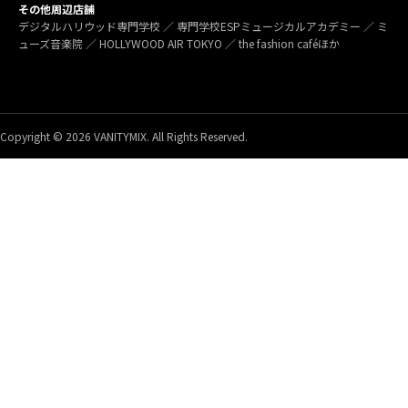
その他周辺店舗
デジタルハリウッド専門学校 ／ 専門学校ESPミュージカルアカデミー ／ ミ
ューズ音楽院 ／ HOLLYWOOD AIR TOKYO ／ the fashion caféほか
Copyright © 2026 VANITYMIX. All Rights Reserved.