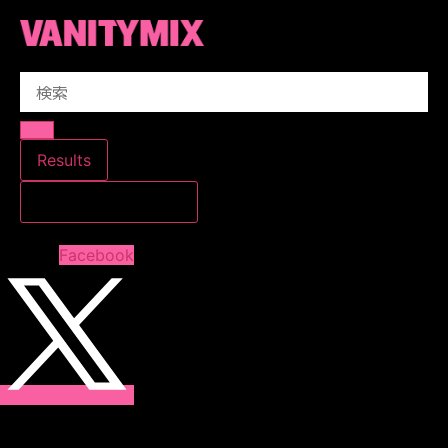
コ
ン
テ
Search
ン
...
ツ
に
ス
Results
キ
すべての結果を見る
ッ
プ
Facebook