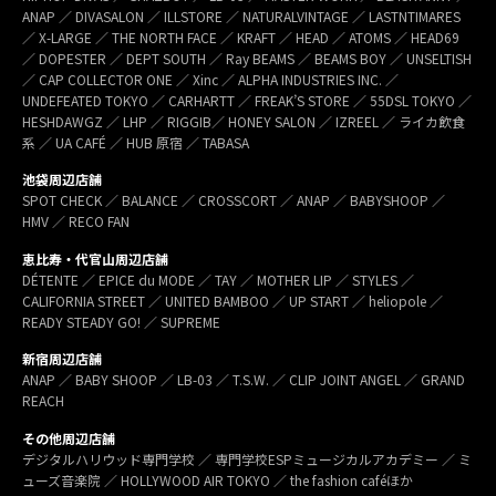
ANAP ／ DIVASALON ／ ILLSTORE ／ NATURALVINTAGE ／ LASTNTIMARES
／ X-LARGE ／ THE NORTH FACE ／ KRAFT ／ HEAD ／ ATOMS ／ HEAD69
／ DOPESTER ／ DEPT SOUTH ／ Ray BEAMS ／ BEAMS BOY ／ UNSELTISH
／ CAP COLLECTOR ONE ／ Xinc ／ ALPHA INDUSTRIES INC. ／
UNDEFEATED TOKYO ／ CARHARTT ／ FREAK’S STORE ／ 55DSL TOKYO ／
HESHDAWGZ ／ LHP ／ RIGGIB／ HONEY SALON ／ IZREEL ／ ライカ飲食
系 ／ UA CAFÉ ／ HUB 原宿 ／ TABASA
池袋周辺店舗
SPOT CHECK ／ BALANCE ／ CROSSCORT ／ ANAP ／ BABYSHOOP ／
HMV ／ RECO FAN
恵比寿・代官山周辺店舗
DÉTENTE ／ EPICE du MODE ／ TAY ／ MOTHER LIP ／ STYLES ／
CALIFORNIA STREET ／ UNITED BAMBOO ／ UP START ／ heliopole ／
READY STEADY GO! ／ SUPREME
新宿周辺店舗
ANAP ／ BABY SHOOP ／ LB-03 ／ T.S.W. ／ CLIP JOINT ANGEL ／ GRAND
REACH
その他周辺店舗
デジタルハリウッド専門学校 ／ 専門学校ESPミュージカルアカデミー ／ ミ
ューズ音楽院 ／ HOLLYWOOD AIR TOKYO ／ the fashion caféほか