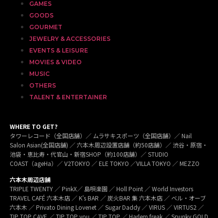
GAMES
GOODS
GOURMET
JEWELRY & ACCESSORIES
EVENTS & LEISURE
MOVIES & VIDEO
MUSIC
OTHERS
TALENT & ENTERTAINER
WHERE TO GET?
タワーレコード（全国店舗）／ ムラサキスポーツ（全国店舗）／ Nail
Salon Asian(全国店舗) ／ 六本木周辺設置店舗（約50店舗）／ 渋谷・原宿・
池袋・恵比寿・代官山・新宿SHOP（約100店舗）／ STUDIO
COAST（ageHa）／ V2TOKYO ／ ELE TOKYO ／VILLA TOKYO ／ MEZZO
六本木周辺店舗
TRIPLE TWENTY ／ PinkX／ 島唄楽園 ／ Holl Point ／ World Investors
TRAVEL CAFÉ 六本木店 ／ K’s BAR ／ 炭火BAR 集 六本木店 ／ ベル・オーブ
六本木 ／ Privato Dining Lovenet ／ Sugar Daddy ／ VIRUS ／ VIRTUS2 ／
TIP TOP CAVE ／ TIP TOP you ／ TIP TOP ／ Harlem freak ／ Spunky GOLD