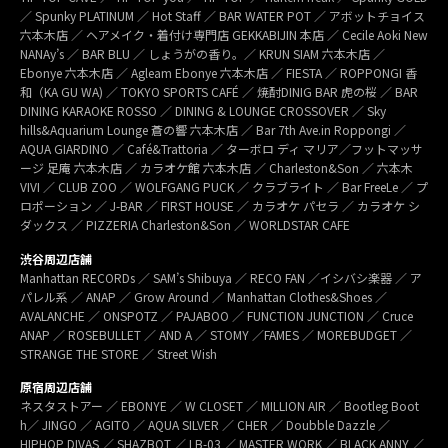
／ Spunky PLATINUM ／ Hot Staff ／ BAR WATER POT ／ アボットチョイス
六本木店 ／ ヘアメイク・着付け専門店 GEKKABIJIN 本店 ／ Cecile Aoki New
NANAy’s ／ BAR BLU ／ しょうがの香り。／ KRUN SIAM 六本木店 ／
Ebonye 六本木店 ／ Agleam Ebonye 六本木店 ／ FIESTA ／ ROPPONGI 香
和（KA GU WA) ／ TOKYO SPORTS CAFÉ ／ 焼酎DINIG BAR 虎の桜 ／ BAR
DINING KARAOKE ROSSO ／ DINING & LOUNGE CROSSOVER ／ Sky
hills&Aquarium Lounge 蒼の響 六本木店 ／ Bar 7th Ave.in Roppongi ／
AQUA GIARDINO ／ Café&Trattoria ／ ターボロ ディ マリア／フットマッサ
ージ 足庵 六本木店 ／ カラオケ館 六本木店 ／ Charleston&Son ／ 六本木
VIVI ／ CLUB ZOO ／ WOLFGANG PUCK ／ クラブライト ／ Bar FreeLe ／ プ
ロポーション ／ J-BAR ／ FIRST HOUSE ／ カラオケ パセラ ／ カラオケ シ
ダックス ／ PIZZERIA Charleston&Son ／ WORLDSTAR CAFE
渋谷周辺店舗
Manhattan RECORDs ／ SAM’s Shibuya ／ RECO FAN ／イシバシ楽器 ／ ア
パレル系 ／ ANAP ／ Grow Around ／ Manhattan Clothes&Shoes ／
AVALANCHE ／ ONSPOTZ ／ PAJABOO ／ FUNCTION JUNCTION ／ Cruce
ANAP ／ ROSEBULLET ／ AND A ／ STOMY ／FAMES ／ MOREBUDGET ／
STRANGE THE STORE ／ Street Wish
原宿周辺店舗
ネスタストアー ／ EBONYE ／ W CLOSET ／ MILLION AIR ／ Bootleg Boot
h／ JINGO ／ AGITO ／ AQUA SILVER ／ CHER ／ Doubble Dazzle ／
HIPHOP DIVAS ／ SHAZBOT ／ LB-03 ／ MASTER WORK ／ BLACK ANNY ／