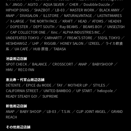
h／ JINGO ／ AGITO ／ AQUA SILVER ／ CHER ／ Doubble Dazzle ／
HIPHOP DIVAS ／ SHAZBOT ／ LB-03 ／ MASTER WORK ／ BLACK ANNY ／
ANAP ／ DIVASALON ／ ILLSTORE ／ NATURALVINTAGE ／ LASTNTIMARES
／ X-LARGE ／ THE NORTH FACE ／ KRAFT ／ HEAD ／ ATOMS ／ HEAD69
／ DOPESTER ／ DEPT SOUTH ／ Ray BEAMS ／ BEAMS BOY ／ UNSELTISH
／ CAP COLLECTOR ONE ／ Xinc ／ ALPHA INDUSTRIES INC. ／
UNDEFEATED TOKYO ／ CARHARTT ／ FREAK’S STORE ／ 55DSL TOKYO ／
HESHDAWGZ ／ LHP ／ RIGGIB／ HONEY SALON ／ IZREEL ／ ライカ飲食
系 ／ UA CAFÉ ／ HUB 原宿 ／ TABASA
池袋周辺店舗
SPOT CHECK ／ BALANCE ／ CROSSCORT ／ ANAP ／ BABYSHOOP ／
HMV ／ RECO FAN
恵比寿・代官山周辺店舗
DÉTENTE ／ EPICE du MODE ／ TAY ／ MOTHER LIP ／ STYLES ／
CALIFORNIA STREET ／ UNITED BAMBOO ／ UP START ／ heliopole ／
READY STEADY GO! ／ SUPREME
新宿周辺店舗
ANAP ／ BABY SHOOP ／ LB-03 ／ T.S.W. ／ CLIP JOINT ANGEL ／ GRAND
REACH
その他周辺店舗