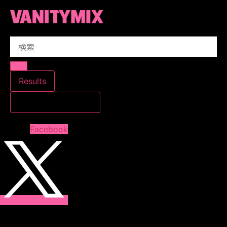
コ
ン
テ
Search
ン
...
ツ
に
ス
Results
キ
すべての結果を見る
ッ
プ
Facebook