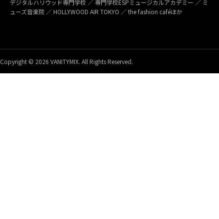
デジタルハリウッド専門学校 ／ 専門学校ESPミュージカルアカデミー ／ ミ
ューズ音楽院 ／ HOLLYWOOD AIR TOKYO ／ the fashion caféほか
Copyright © 2026 VANITYMIX. All Rights Reserved.