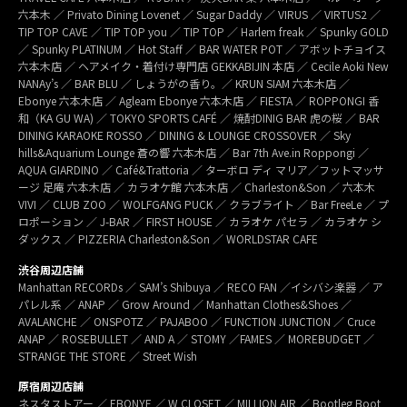
六本木 ／ Privato Dining Lovenet ／ Sugar Daddy ／ VIRUS ／ VIRTUS2 ／
TIP TOP CAVE ／ TIP TOP you ／ TIP TOP ／ Harlem freak ／ Spunky GOLD
／ Spunky PLATINUM ／ Hot Staff ／ BAR WATER POT ／ アボットチョイス
六本木店 ／ ヘアメイク・着付け専門店 GEKKABIJIN 本店 ／ Cecile Aoki New
NANAy’s ／ BAR BLU ／ しょうがの香り。／ KRUN SIAM 六本木店 ／
Ebonye 六本木店 ／ Agleam Ebonye 六本木店 ／ FIESTA ／ ROPPONGI 香
和（KA GU WA) ／ TOKYO SPORTS CAFÉ ／ 焼酎DINIG BAR 虎の桜 ／ BAR
DINING KARAOKE ROSSO ／ DINING & LOUNGE CROSSOVER ／ Sky
hills&Aquarium Lounge 蒼の響 六本木店 ／ Bar 7th Ave.in Roppongi ／
AQUA GIARDINO ／ Café&Trattoria ／ ターボロ ディ マリア／フットマッサ
ージ 足庵 六本木店 ／ カラオケ館 六本木店 ／ Charleston&Son ／ 六本木
VIVI ／ CLUB ZOO ／ WOLFGANG PUCK ／ クラブライト ／ Bar FreeLe ／ プ
ロポーション ／ J-BAR ／ FIRST HOUSE ／ カラオケ パセラ ／ カラオケ シ
ダックス ／ PIZZERIA Charleston&Son ／ WORLDSTAR CAFE
渋谷周辺店舗
Manhattan RECORDs ／ SAM’s Shibuya ／ RECO FAN ／イシバシ楽器 ／ ア
パレル系 ／ ANAP ／ Grow Around ／ Manhattan Clothes&Shoes ／
AVALANCHE ／ ONSPOTZ ／ PAJABOO ／ FUNCTION JUNCTION ／ Cruce
ANAP ／ ROSEBULLET ／ AND A ／ STOMY ／FAMES ／ MOREBUDGET ／
STRANGE THE STORE ／ Street Wish
原宿周辺店舗
ネスタストアー ／ EBONYE ／ W CLOSET ／ MILLION AIR ／ Bootleg Boot