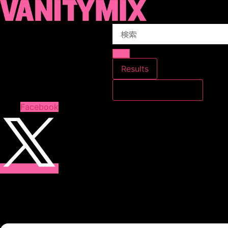
コ
ン
Search
テ
...
ン
ツ
に
Results
ス
すべての結果を見る
キ
ッ
Facebook
プ