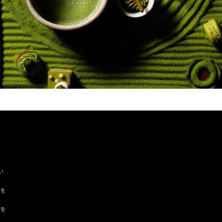
い
ツを
ドを