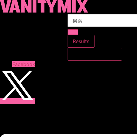
コ
ン
Search
テ
...
ン
ツ
に
Results
ス
すべての結果を見る
キ
ッ
Facebook
プ