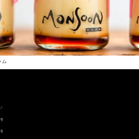
ャム
い
ツを
ドを