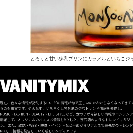
とろりと甘い練乳プリンにカラメルといちごジ
現在、色々な情報が錯乱する中、どの情報が旬で正しいのかわからなくなってきて
るのも事実です。そんな中、いち早く世界各地の旬なトレンド情報を発信し、
MUSIC・FASHION・BEAUTY・LIFE STYLEなど、女の子が今欲しい情報やコンテン
網羅して、オリジナルのオススメ情報もMIXした、宝石箱のようなトレンドマガジ
ン。 また、雑誌・WEB・映像・イベントなど平面からリアルまで最先端のトレン
MIXして情報を発信していく新しいメディアです