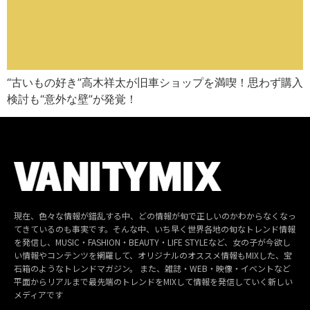
“古いもの好き”高木祥太が旧車ショップを満喫！思わず購入
検討も“意外な壁”が発覚！
現在、色々な情報が錯乱する中、どの情報が旬で正しいのかわからなくなっ
てきているのも事実です。そんな中、いち早く世界各地の旬なトレンド情報
を発信し、MUSIC・FASHION・BEAUTY・LIFE STYLEなど、女の子が今欲し
い情報やコンテンツを網羅して、オリジナルのオススメ情報もMIXした、宝
石箱のようなトレンドマガジン。 また、雑誌・WEB・映像・イベントなど
平面からリアルまで最先端のトレンドをMIXして情報を発信していく新しい
メディアです