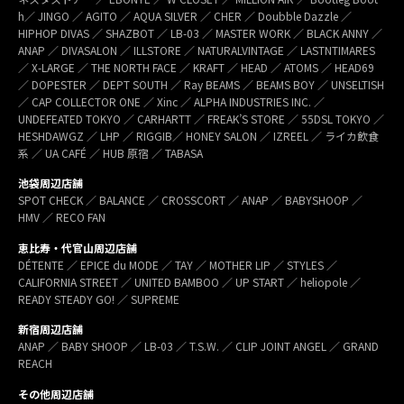
h／ JINGO ／ AGITO ／ AQUA SILVER ／ CHER ／ Doubble Dazzle ／
HIPHOP DIVAS ／ SHAZBOT ／ LB-03 ／ MASTER WORK ／ BLACK ANNY ／
ANAP ／ DIVASALON ／ ILLSTORE ／ NATURALVINTAGE ／ LASTNTIMARES
／ X-LARGE ／ THE NORTH FACE ／ KRAFT ／ HEAD ／ ATOMS ／ HEAD69
／ DOPESTER ／ DEPT SOUTH ／ Ray BEAMS ／ BEAMS BOY ／ UNSELTISH
／ CAP COLLECTOR ONE ／ Xinc ／ ALPHA INDUSTRIES INC. ／
UNDEFEATED TOKYO ／ CARHARTT ／ FREAK’S STORE ／ 55DSL TOKYO ／
HESHDAWGZ ／ LHP ／ RIGGIB／ HONEY SALON ／ IZREEL ／ ライカ飲食
系 ／ UA CAFÉ ／ HUB 原宿 ／ TABASA
池袋周辺店舗
SPOT CHECK ／ BALANCE ／ CROSSCORT ／ ANAP ／ BABYSHOOP ／
HMV ／ RECO FAN
恵比寿・代官山周辺店舗
DÉTENTE ／ EPICE du MODE ／ TAY ／ MOTHER LIP ／ STYLES ／
CALIFORNIA STREET ／ UNITED BAMBOO ／ UP START ／ heliopole ／
READY STEADY GO! ／ SUPREME
新宿周辺店舗
ANAP ／ BABY SHOOP ／ LB-03 ／ T.S.W. ／ CLIP JOINT ANGEL ／ GRAND
REACH
その他周辺店舗