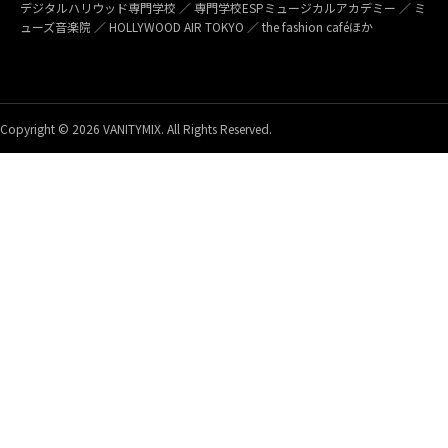
デジタルハリウッド専門学校 ／ 専門学校ESPミュージカルアカデミー ／ ミ
ューズ音楽院 ／ HOLLYWOOD AIR TOKYO ／ the fashion caféほか
Copyright © 2026 VANITYMIX. All Rights Reserved.