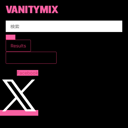
コ
ン
テ
Search
ン
...
ツ
に
ス
Results
キ
すべての結果を見る
ッ
プ
Facebook