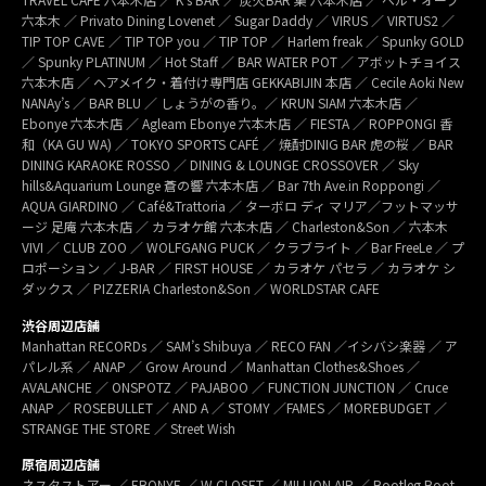
六本木 ／ Privato Dining Lovenet ／ Sugar Daddy ／ VIRUS ／ VIRTUS2 ／
TIP TOP CAVE ／ TIP TOP you ／ TIP TOP ／ Harlem freak ／ Spunky GOLD
／ Spunky PLATINUM ／ Hot Staff ／ BAR WATER POT ／ アボットチョイス
六本木店 ／ ヘアメイク・着付け専門店 GEKKABIJIN 本店 ／ Cecile Aoki New
NANAy’s ／ BAR BLU ／ しょうがの香り。／ KRUN SIAM 六本木店 ／
Ebonye 六本木店 ／ Agleam Ebonye 六本木店 ／ FIESTA ／ ROPPONGI 香
和（KA GU WA) ／ TOKYO SPORTS CAFÉ ／ 焼酎DINIG BAR 虎の桜 ／ BAR
DINING KARAOKE ROSSO ／ DINING & LOUNGE CROSSOVER ／ Sky
hills&Aquarium Lounge 蒼の響 六本木店 ／ Bar 7th Ave.in Roppongi ／
AQUA GIARDINO ／ Café&Trattoria ／ ターボロ ディ マリア／フットマッサ
ージ 足庵 六本木店 ／ カラオケ館 六本木店 ／ Charleston&Son ／ 六本木
VIVI ／ CLUB ZOO ／ WOLFGANG PUCK ／ クラブライト ／ Bar FreeLe ／ プ
ロポーション ／ J-BAR ／ FIRST HOUSE ／ カラオケ パセラ ／ カラオケ シ
ダックス ／ PIZZERIA Charleston&Son ／ WORLDSTAR CAFE
渋谷周辺店舗
Manhattan RECORDs ／ SAM’s Shibuya ／ RECO FAN ／イシバシ楽器 ／ ア
パレル系 ／ ANAP ／ Grow Around ／ Manhattan Clothes&Shoes ／
AVALANCHE ／ ONSPOTZ ／ PAJABOO ／ FUNCTION JUNCTION ／ Cruce
ANAP ／ ROSEBULLET ／ AND A ／ STOMY ／FAMES ／ MOREBUDGET ／
STRANGE THE STORE ／ Street Wish
原宿周辺店舗
ネスタストアー ／ EBONYE ／ W CLOSET ／ MILLION AIR ／ Bootleg Boot