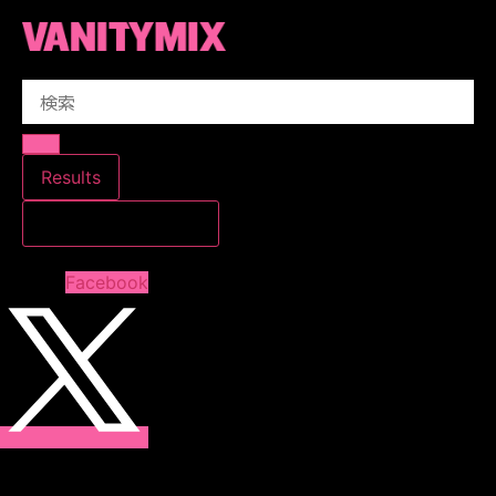
コ
ン
テ
Search
ン
...
ツ
に
ス
Results
キ
すべての結果を見る
ッ
プ
Facebook