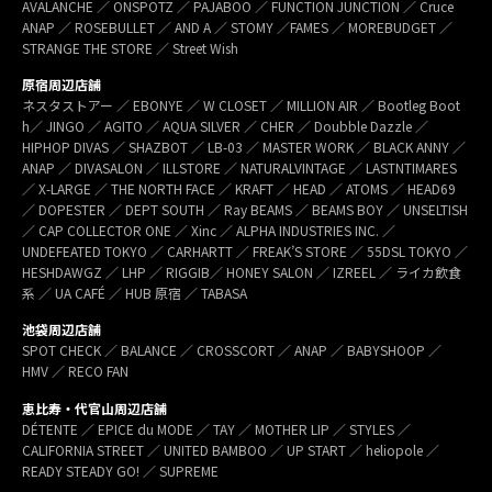
AVALANCHE ／ ONSPOTZ ／ PAJABOO ／ FUNCTION JUNCTION ／ Cruce
ANAP ／ ROSEBULLET ／ AND A ／ STOMY ／FAMES ／ MOREBUDGET ／
STRANGE THE STORE ／ Street Wish
原宿周辺店舗
ネスタストアー ／ EBONYE ／ W CLOSET ／ MILLION AIR ／ Bootleg Boot
h／ JINGO ／ AGITO ／ AQUA SILVER ／ CHER ／ Doubble Dazzle ／
HIPHOP DIVAS ／ SHAZBOT ／ LB-03 ／ MASTER WORK ／ BLACK ANNY ／
ANAP ／ DIVASALON ／ ILLSTORE ／ NATURALVINTAGE ／ LASTNTIMARES
／ X-LARGE ／ THE NORTH FACE ／ KRAFT ／ HEAD ／ ATOMS ／ HEAD69
／ DOPESTER ／ DEPT SOUTH ／ Ray BEAMS ／ BEAMS BOY ／ UNSELTISH
／ CAP COLLECTOR ONE ／ Xinc ／ ALPHA INDUSTRIES INC. ／
UNDEFEATED TOKYO ／ CARHARTT ／ FREAK’S STORE ／ 55DSL TOKYO ／
HESHDAWGZ ／ LHP ／ RIGGIB／ HONEY SALON ／ IZREEL ／ ライカ飲食
系 ／ UA CAFÉ ／ HUB 原宿 ／ TABASA
池袋周辺店舗
SPOT CHECK ／ BALANCE ／ CROSSCORT ／ ANAP ／ BABYSHOOP ／
HMV ／ RECO FAN
恵比寿・代官山周辺店舗
DÉTENTE ／ EPICE du MODE ／ TAY ／ MOTHER LIP ／ STYLES ／
CALIFORNIA STREET ／ UNITED BAMBOO ／ UP START ／ heliopole ／
READY STEADY GO! ／ SUPREME