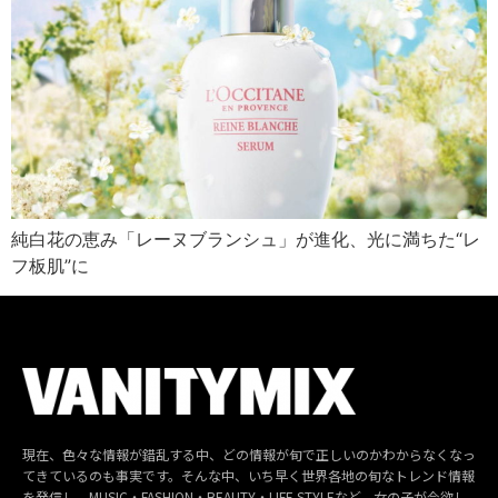
純白花の恵み「レーヌブランシュ」が進化、光に満ちた“レ
フ板肌”に
現在、色々な情報が錯乱する中、どの情報が旬で正しいのかわからなくなっ
てきているのも事実です。そんな中、いち早く世界各地の旬なトレンド情報
を発信し、MUSIC・FASHION・BEAUTY・LIFE STYLEなど、女の子が今欲し