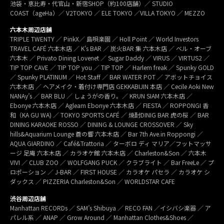
池袋・恵比寿・代官山・新宿SHOP（約100店舗）／ STUDIO
COAST（ageHa）／ V2TOKYO ／ ELE TOKYO ／VILLA TOKYO ／ MEZZO
六本木周辺店舗
TRIPLE TWENTY ／ PinkX／ 島唄楽園 ／ Holl Point ／ World Investors
TRAVEL CAFÉ 六本木店 ／ K’s BAR ／ 炭火BAR 集 六本木店 ／ ベル・オーブ
六本木 ／ Privato Dining Lovenet ／ Sugar Daddy ／ VIRUS ／ VIRTUS2 ／
TIP TOP CAVE ／ TIP TOP you ／ TIP TOP ／ Harlem freak ／ Spunky GOLD
／ Spunky PLATINUM ／ Hot Staff ／ BAR WATER POT ／ アボットチョイス
六本木店 ／ ヘアメイク・着付け専門店 GEKKABIJIN 本店 ／ Cecile Aoki New
NANAy’s ／ BAR BLU ／ しょうがの香り。／ KRUN SIAM 六本木店 ／
Ebonye 六本木店 ／ Agleam Ebonye 六本木店 ／ FIESTA ／ ROPPONGI 香
和（KA GU WA) ／ TOKYO SPORTS CAFÉ ／ 焼酎DINIG BAR 虎の桜 ／ BAR
DINING KARAOKE ROSSO ／ DINING & LOUNGE CROSSOVER ／ Sky
hills&Aquarium Lounge 蒼の響 六本木店 ／ Bar 7th Ave.in Roppongi ／
AQUA GIARDINO ／ Café&Trattoria ／ ターボロ ディ マリア／フットマッサ
ージ 足庵 六本木店 ／ カラオケ館 六本木店 ／ Charleston&Son ／ 六本木
VIVI ／ CLUB ZOO ／ WOLFGANG PUCK ／ クラブライト ／ Bar FreeLe ／ プ
ロポーション ／ J-BAR ／ FIRST HOUSE ／ カラオケ パセラ ／ カラオケ シ
ダックス ／ PIZZERIA Charleston&Son ／ WORLDSTAR CAFE
渋谷周辺店舗
Manhattan RECORDs ／ SAM’s Shibuya ／ RECO FAN ／イシバシ楽器 ／ ア
パレル系 ／ ANAP ／ Grow Around ／ Manhattan Clothes&Shoes ／