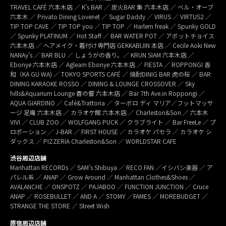
TRAVEL CAFÉ 六本木店 ／ K’s BAR ／ 炭火BAR 集 六本木店 ／ ベル・オーブ
六本木 ／ Privato Dining Lovenet ／ Sugar Daddy ／ VIRUS ／ VIRTUS2 ／
TIP TOP CAVE ／ TIP TOP you ／ TIP TOP ／ Harlem freak ／ Spunky GOLD
／ Spunky PLATINUM ／ Hot Staff ／ BAR WATER POT ／ アボットチョイス
六本木店 ／ ヘアメイク・着付け専門店 GEKKABIJIN 本店 ／ Cecile Aoki New
NANAy’s ／ BAR BLU ／ しょうがの香り。／ KRUN SIAM 六本木店 ／
Ebonye 六本木店 ／ Agleam Ebonye 六本木店 ／ FIESTA ／ ROPPONGI 香
和（KA GU WA) ／ TOKYO SPORTS CAFÉ ／ 焼酎DINIG BAR 虎の桜 ／ BAR
DINING KARAOKE ROSSO ／ DINING & LOUNGE CROSSOVER ／ Sky
hills&Aquarium Lounge 蒼の響 六本木店 ／ Bar 7th Ave.in Roppongi ／
AQUA GIARDINO ／ Café&Trattoria ／ ターボロ ディ マリア／フットマッサ
ージ 足庵 六本木店 ／ カラオケ館 六本木店 ／ Charleston&Son ／ 六本木
VIVI ／ CLUB ZOO ／ WOLFGANG PUCK ／ クラブライト ／ Bar FreeLe ／ プ
ロポーション ／ J-BAR ／ FIRST HOUSE ／ カラオケ パセラ ／ カラオケ シ
ダックス ／ PIZZERIA Charleston&Son ／ WORLDSTAR CAFE
渋谷周辺店舗
Manhattan RECORDs ／ SAM’s Shibuya ／ RECO FAN ／イシバシ楽器 ／ ア
パレル系 ／ ANAP ／ Grow Around ／ Manhattan Clothes&Shoes ／
AVALANCHE ／ ONSPOTZ ／ PAJABOO ／ FUNCTION JUNCTION ／ Cruce
ANAP ／ ROSEBULLET ／ AND A ／ STOMY ／FAMES ／ MOREBUDGET ／
STRANGE THE STORE ／ Street Wish
原宿周辺店舗