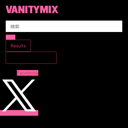
コ
ン
テ
Search
ン
...
ツ
に
ス
Results
キ
すべての結果を見る
ッ
プ
Facebook