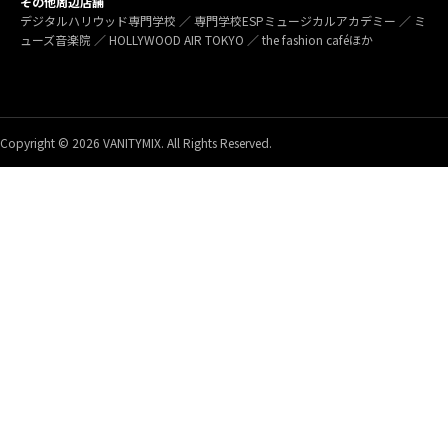
その他周辺店舗
デジタルハリウッド専門学校 ／ 専門学校ESPミュージカルアカデミー ／ ミ
ューズ音楽院 ／ HOLLYWOOD AIR TOKYO ／ the fashion caféほか
Copyright © 2026 VANITYMIX. All Rights Reserved.