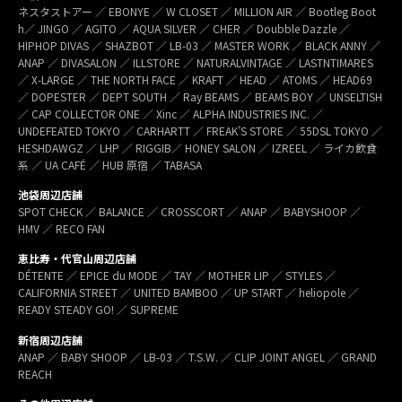
ネスタストアー ／ EBONYE ／ W CLOSET ／ MILLION AIR ／ Bootleg Boot
h／ JINGO ／ AGITO ／ AQUA SILVER ／ CHER ／ Doubble Dazzle ／
HIPHOP DIVAS ／ SHAZBOT ／ LB-03 ／ MASTER WORK ／ BLACK ANNY ／
ANAP ／ DIVASALON ／ ILLSTORE ／ NATURALVINTAGE ／ LASTNTIMARES
／ X-LARGE ／ THE NORTH FACE ／ KRAFT ／ HEAD ／ ATOMS ／ HEAD69
／ DOPESTER ／ DEPT SOUTH ／ Ray BEAMS ／ BEAMS BOY ／ UNSELTISH
／ CAP COLLECTOR ONE ／ Xinc ／ ALPHA INDUSTRIES INC. ／
UNDEFEATED TOKYO ／ CARHARTT ／ FREAK’S STORE ／ 55DSL TOKYO ／
HESHDAWGZ ／ LHP ／ RIGGIB／ HONEY SALON ／ IZREEL ／ ライカ飲食
系 ／ UA CAFÉ ／ HUB 原宿 ／ TABASA
池袋周辺店舗
SPOT CHECK ／ BALANCE ／ CROSSCORT ／ ANAP ／ BABYSHOOP ／
HMV ／ RECO FAN
恵比寿・代官山周辺店舗
DÉTENTE ／ EPICE du MODE ／ TAY ／ MOTHER LIP ／ STYLES ／
CALIFORNIA STREET ／ UNITED BAMBOO ／ UP START ／ heliopole ／
READY STEADY GO! ／ SUPREME
新宿周辺店舗
ANAP ／ BABY SHOOP ／ LB-03 ／ T.S.W. ／ CLIP JOINT ANGEL ／ GRAND
REACH