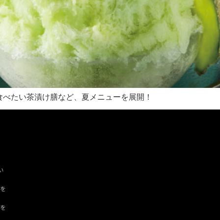
食べたい茶漬け膳など、夏メニューを展開！
い
ツを
ドを