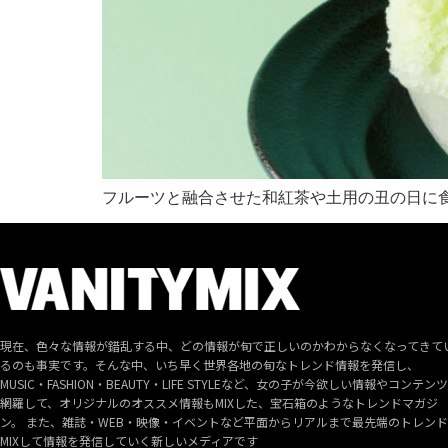
フルーツと融合させた和紅茶や土用の丑の日に
現在、色々な情報が錯乱する中、どの情報が旬で正しいのかわからなくなってきて
るのも事実です。そんな中、いち早く世界各地の旬なトレンド情報を発信し、
MUSIC・FASHION・BEAUTY・LIFE STYLEなど、女の子が今欲しい情報やコンテン
網羅して、オリジナルのオススメ情報もMIXした、宝石箱のようなトレンドマガジ
ン。 また、雑誌・WEB・映像・イベントなど平面からリアルまで最先端のトレン
MIXして情報を発信していく新しいメディアです