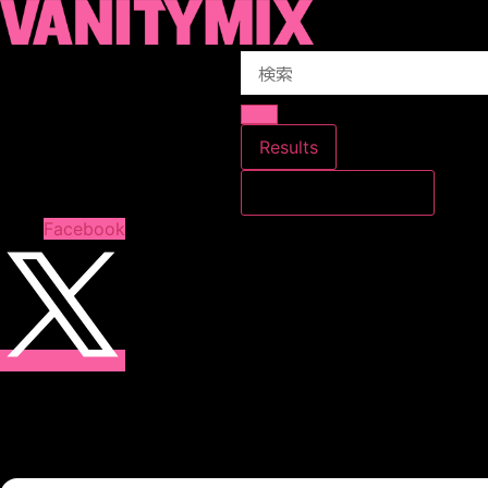
コ
ン
Search
テ
...
ン
ツ
に
Results
ス
すべての結果を見る
キ
ッ
Facebook
プ