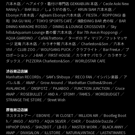
六本木店 ／ ヘアメイク・着付け専門店 GEKKABIJIN 本店 ／ Cecile Aoki New
NANAy’s ／ BAR BLU ／ しょうがの香り。／ KRUN SIAM 六本木店 ／
Ebonye 六本木店 ／ Agleam Ebonye 六本木店 ／ FIESTA ／ ROPPONGI 香
和（KA GU WA) ／ TOKYO SPORTS CAFÉ ／ 焼酎DINIG BAR 虎の桜 ／ BAR
DINING KARAOKE ROSSO ／ DINING & LOUNGE CROSSOVER ／ Sky
hills&Aquarium Lounge 蒼の響 六本木店 ／ Bar 7th Ave.in Roppongi ／
AQUA GIARDINO ／ Café&Trattoria ／ ターボロ ディ マリア／フットマッサ
ージ 足庵 六本木店 ／ カラオケ館 六本木店 ／ Charleston&Son ／ 六本木
VIVI ／ CLUB ZOO ／ WOLFGANG PUCK ／ クラブライト ／ Bar FreeLe ／ プ
ロポーション ／ J-BAR ／ FIRST HOUSE ／ カラオケ パセラ ／ カラオケ シ
ダックス ／ PIZZERIA Charleston&Son ／ WORLDSTAR CAFE
渋谷周辺店舗
Manhattan RECORDs ／ SAM’s Shibuya ／ RECO FAN ／イシバシ楽器 ／ ア
パレル系 ／ ANAP ／ Grow Around ／ Manhattan Clothes&Shoes ／
AVALANCHE ／ ONSPOTZ ／ PAJABOO ／ FUNCTION JUNCTION ／ Cruce
ANAP ／ ROSEBULLET ／ AND A ／ STOMY ／FAMES ／ MOREBUDGET ／
STRANGE THE STORE ／ Street Wish
原宿周辺店舗
ネスタストアー ／ EBONYE ／ W CLOSET ／ MILLION AIR ／ Bootleg Boot
h／ JINGO ／ AGITO ／ AQUA SILVER ／ CHER ／ Doubble Dazzle ／
HIPHOP DIVAS ／ SHAZBOT ／ LB-03 ／ MASTER WORK ／ BLACK ANNY ／
ANAP ／ DIVASALON ／ ILLSTORE ／ NATURALVINTAGE ／ LASTNTIMARES