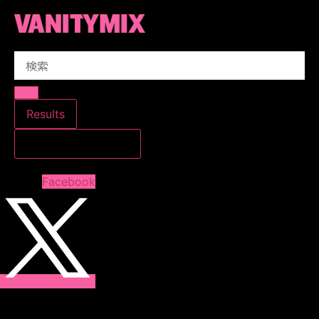
コ
ン
テ
Search
ン
...
ツ
に
ス
Results
キ
すべての結果を見る
ッ
プ
Facebook