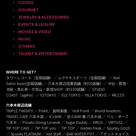
GOODS
GOURMET
JEWELRY & ACCESSORIES
EVENTS & LEISURE
MOVIES & VIDEO
MUSIC
OTHERS
TALENT & ENTERTAINER
WHERE TO GET?
タワーレコード（全国店舗）／ ムラサキスポーツ（全国店舗）／ Nail
Salon Asian(全国店舗) ／ 六本木周辺設置店舗（約50店舗）／ 渋谷・原宿・
池袋・恵比寿・代官山・新宿SHOP（約100店舗）／ STUDIO
COAST（ageHa）／ V2TOKYO ／ ELE TOKYO ／VILLA TOKYO ／ MEZZO
六本木周辺店舗
TRIPLE TWENTY ／ PinkX／ 島唄楽園 ／ Holl Point ／ World Investors
TRAVEL CAFÉ 六本木店 ／ K’s BAR ／ 炭火BAR 集 六本木店 ／ ベル・オーブ
六本木 ／ Privato Dining Lovenet ／ Sugar Daddy ／ VIRUS ／ VIRTUS2 ／
TIP TOP CAVE ／ TIP TOP you ／ TIP TOP ／ Harlem freak ／ Spunky GOLD
／ Spunky PLATINUM ／ Hot Staff ／ BAR WATER POT ／ アボットチョイス