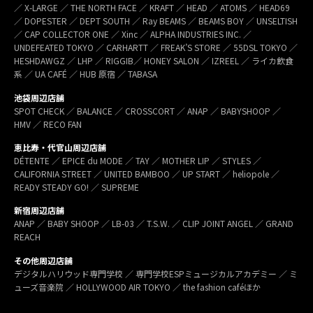
／ X-LARGE ／ THE NORTH FACE ／ KRAFT ／ HEAD ／ ATOMS ／ HEAD69
／ DOPESTER ／ DEPT SOUTH ／ Ray BEAMS ／ BEAMS BOY ／ UNSELTISH
／ CAP COLLECTOR ONE ／ Xinc ／ ALPHA INDUSTRIES INC. ／
UNDEFEATED TOKYO ／ CARHARTT ／ FREAK’S STORE ／ 55DSL TOKYO ／
HESHDAWGZ ／ LHP ／ RIGGIB／ HONEY SALON ／ IZREEL ／ ライカ飲食
系 ／ UA CAFÉ ／ HUB 原宿 ／ TABASA
池袋周辺店舗
SPOT CHECK ／ BALANCE ／ CROSSCORT ／ ANAP ／ BABYSHOOP ／
HMV ／ RECO FAN
恵比寿・代官山周辺店舗
DÉTENTE ／ EPICE du MODE ／ TAY ／ MOTHER LIP ／ STYLES ／
CALIFORNIA STREET ／ UNITED BAMBOO ／ UP START ／ heliopole ／
READY STEADY GO! ／ SUPREME
新宿周辺店舗
ANAP ／ BABY SHOOP ／ LB-03 ／ T.S.W. ／ CLIP JOINT ANGEL ／ GRAND
REACH
その他周辺店舗
デジタルハリウッド専門学校 ／ 専門学校ESPミュージカルアカデミー ／ ミ
ューズ音楽院 ／ HOLLYWOOD AIR TOKYO ／ the fashion caféほか