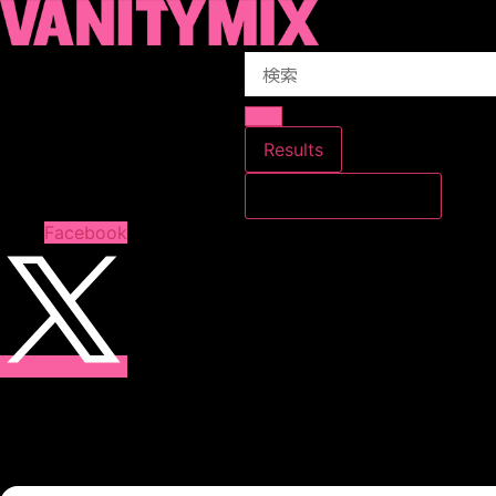
コ
ン
Search
テ
...
ン
ツ
に
Results
ス
すべての結果を見る
キ
ッ
Facebook
プ