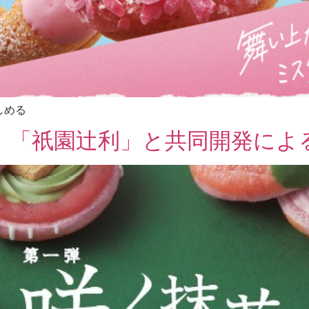
しめる
、「祇園辻利」と共同開発によ