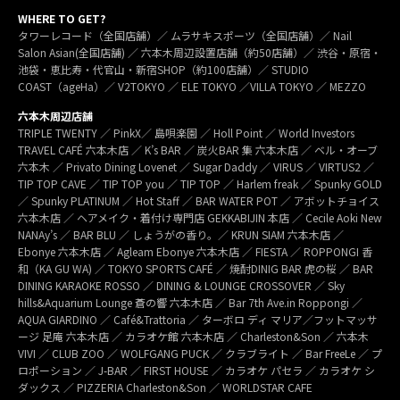
WHERE TO GET?
タワーレコード（全国店舗）／ ムラサキスポーツ（全国店舗）／ Nail
Salon Asian(全国店舗) ／ 六本木周辺設置店舗（約50店舗）／ 渋谷・原宿・
池袋・恵比寿・代官山・新宿SHOP（約100店舗）／ STUDIO
COAST（ageHa）／ V2TOKYO ／ ELE TOKYO ／VILLA TOKYO ／ MEZZO
六本木周辺店舗
TRIPLE TWENTY ／ PinkX／ 島唄楽園 ／ Holl Point ／ World Investors
TRAVEL CAFÉ 六本木店 ／ K’s BAR ／ 炭火BAR 集 六本木店 ／ ベル・オーブ
六本木 ／ Privato Dining Lovenet ／ Sugar Daddy ／ VIRUS ／ VIRTUS2 ／
TIP TOP CAVE ／ TIP TOP you ／ TIP TOP ／ Harlem freak ／ Spunky GOLD
／ Spunky PLATINUM ／ Hot Staff ／ BAR WATER POT ／ アボットチョイス
六本木店 ／ ヘアメイク・着付け専門店 GEKKABIJIN 本店 ／ Cecile Aoki New
NANAy’s ／ BAR BLU ／ しょうがの香り。／ KRUN SIAM 六本木店 ／
Ebonye 六本木店 ／ Agleam Ebonye 六本木店 ／ FIESTA ／ ROPPONGI 香
和（KA GU WA) ／ TOKYO SPORTS CAFÉ ／ 焼酎DINIG BAR 虎の桜 ／ BAR
DINING KARAOKE ROSSO ／ DINING & LOUNGE CROSSOVER ／ Sky
hills&Aquarium Lounge 蒼の響 六本木店 ／ Bar 7th Ave.in Roppongi ／
AQUA GIARDINO ／ Café&Trattoria ／ ターボロ ディ マリア／フットマッサ
ージ 足庵 六本木店 ／ カラオケ館 六本木店 ／ Charleston&Son ／ 六本木
VIVI ／ CLUB ZOO ／ WOLFGANG PUCK ／ クラブライト ／ Bar FreeLe ／ プ
ロポーション ／ J-BAR ／ FIRST HOUSE ／ カラオケ パセラ ／ カラオケ シ
ダックス ／ PIZZERIA Charleston&Son ／ WORLDSTAR CAFE