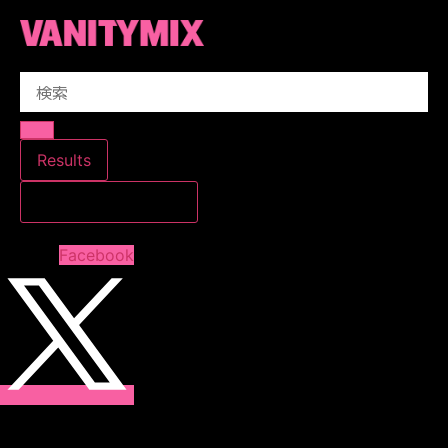
コ
ン
テ
Search
ン
...
ツ
に
ス
Results
キ
すべての結果を見る
ッ
プ
Facebook