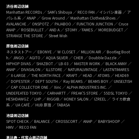
渋谷周辺店舗
Manhattan RECORDs ／ SAM’s Shibuya ／ RECO FAN ／イシバシ楽器 ／ ア
パレル系 ／ ANAP ／ Grow Around ／ Manhattan Clothes&Shoes ／
AVALANCHE ／ ONSPOTZ ／ PAJABOO ／ FUNCTION JUNCTION ／ Cruce
ANAP ／ ROSEBULLET ／ AND A ／ STOMY ／FAMES ／ MOREBUDGET ／
STRANGE THE STORE ／ Street Wish
原宿周辺店舗
ネスタストアー ／ EBONYE ／ W CLOSET ／ MILLION AIR ／ Bootleg Boot
h／ JINGO ／ AGITO ／ AQUA SILVER ／ CHER ／ Doubble Dazzle ／
HIPHOP DIVAS ／ SHAZBOT ／ LB-03 ／ MASTER WORK ／ BLACK ANNY ／
ANAP ／ DIVASALON ／ ILLSTORE ／ NATURALVINTAGE ／ LASTNTIMARES
／ X-LARGE ／ THE NORTH FACE ／ KRAFT ／ HEAD ／ ATOMS ／ HEAD69
／ DOPESTER ／ DEPT SOUTH ／ Ray BEAMS ／ BEAMS BOY ／ UNSELTISH
／ CAP COLLECTOR ONE ／ Xinc ／ ALPHA INDUSTRIES INC. ／
UNDEFEATED TOKYO ／ CARHARTT ／ FREAK’S STORE ／ 55DSL TOKYO ／
HESHDAWGZ ／ LHP ／ RIGGIB／ HONEY SALON ／ IZREEL ／ ライカ飲食
系 ／ UA CAFÉ ／ HUB 原宿 ／ TABASA
池袋周辺店舗
SPOT CHECK ／ BALANCE ／ CROSSCORT ／ ANAP ／ BABYSHOOP ／
HMV ／ RECO FAN
恵比寿・代官山周辺店舗