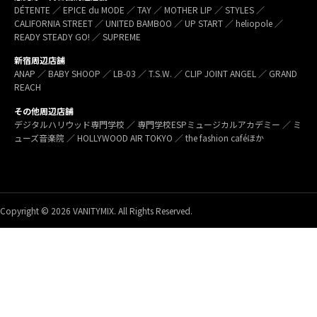
DÉTENTE ／ EPICE du MODE ／ TAY ／ MOTHER LIP ／ STYLES ／
CALIFORNIA STREET ／ UNITED BAMBOO ／ UP START ／ heliopole ／
READY STEADY GO! ／ SUPREME
新宿周辺店舗
ANAP ／ BABY SHOOP ／ LB-03 ／ T.S.W. ／ CLIP JOINT ANGEL ／ GRAND
REACH
その他周辺店舗
デジタルハリウッド専門学校 ／ 専門学校ESPミュージカルアカデミー ／ ミ
ューズ音楽院 ／ HOLLYWOOD AIR TOKYO ／ the fashion caféほか
Copyright © 2026 VANITYMIX. All Rights Reserved.