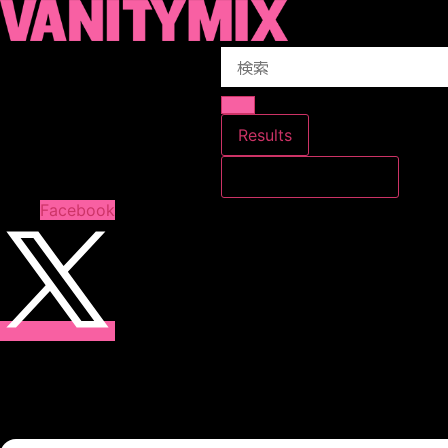
コ
ン
Search
テ
...
ン
ツ
に
Results
ス
すべての結果を見る
キ
ッ
Facebook
プ