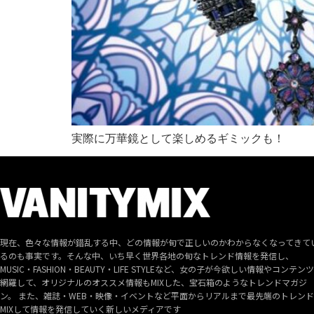
実際に万華鏡として楽しめるギミックも！
現在、色々な情報が錯乱する中、どの情報が旬で正しいのかわからなくなってきて
るのも事実です。そんな中、いち早く世界各地の旬なトレンド情報を発信し、
MUSIC・FASHION・BEAUTY・LIFE STYLEなど、女の子が今欲しい情報やコンテン
網羅して、オリジナルのオススメ情報もMIXした、宝石箱のようなトレンドマガジ
ン。 また、雑誌・WEB・映像・イベントなど平面からリアルまで最先端のトレン
MIXして情報を発信していく新しいメディアです