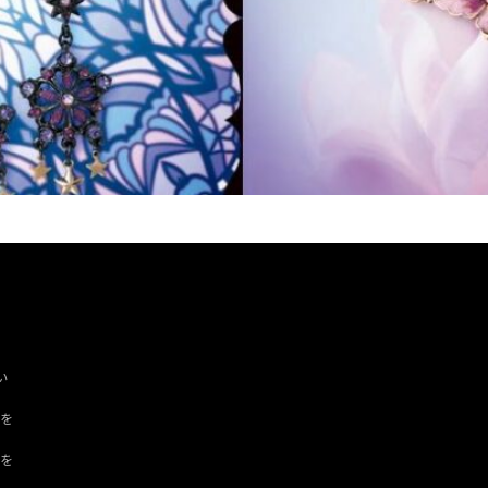
い
ツを
ドを