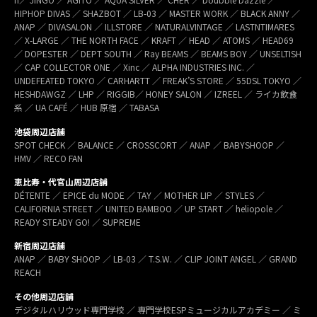
HIPHOP DIVAS ／ SHAZBOT ／ LB-03 ／ MASTER WORK ／ BLACK ANNY ／
ANAP ／ DIVASALON ／ ILLSTORE ／ NATURALVINTAGE ／ LASTNTIMARES
／ X-LARGE ／ THE NORTH FACE ／ KRAFT ／ HEAD ／ ATOMS ／ HEAD69
／ DOPESTER ／ DEPT SOUTH ／ Ray BEAMS ／ BEAMS BOY ／ UNSELTISH
／ CAP COLLECTOR ONE ／ Xinc ／ ALPHA INDUSTRIES INC. ／
UNDEFEATED TOKYO ／ CARHARTT ／ FREAK’S STORE ／ 55DSL TOKYO ／
HESHDAWGZ ／ LHP ／ RIGGIB／ HONEY SALON ／ IZREEL ／ ライカ飲食
系 ／ UA CAFÉ ／ HUB 原宿 ／ TABASA
池袋周辺店舗
SPOT CHECK ／ BALANCE ／ CROSSCORT ／ ANAP ／ BABYSHOOP ／
HMV ／ RECO FAN
恵比寿・代官山周辺店舗
DÉTENTE ／ EPICE du MODE ／ TAY ／ MOTHER LIP ／ STYLES ／
CALIFORNIA STREET ／ UNITED BAMBOO ／ UP START ／ heliopole ／
READY STEADY GO! ／ SUPREME
新宿周辺店舗
ANAP ／ BABY SHOOP ／ LB-03 ／ T.S.W. ／ CLIP JOINT ANGEL ／ GRAND
REACH
その他周辺店舗
デジタルハリウッド専門学校 ／ 専門学校ESPミュージカルアカデミー ／ ミ