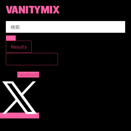
コ
ン
テ
Search
ン
...
ツ
に
ス
Results
キ
すべての結果を見る
ッ
プ
Facebook