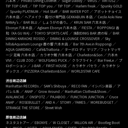
六本木 ／ Privato Dining Lovenet ／ Sugar Daddy ／ VIRUS ／ VIRTUS2 ／
TIP TOP CAVE ／ TIP TOP you ／ TIP TOP ／ Harlem freak ／ Spunky GOLD
／ Spunky PLATINUM ／ Hot Staff ／ BAR WATER POT ／ アボットチョイス
六本木店 ／ ヘアメイク・着付け専門店 GEKKABIJIN 本店 ／ Cecile Aoki New
NANAy’s ／ BAR BLU ／ しょうがの香り。／ KRUN SIAM 六本木店 ／
Ebonye 六本木店 ／ Agleam Ebonye 六本木店 ／ FIESTA ／ ROPPONGI 香
和（KA GU WA) ／ TOKYO SPORTS CAFÉ ／ 焼酎DINIG BAR 虎の桜 ／ BAR
DINING KARAOKE ROSSO ／ DINING & LOUNGE CROSSOVER ／ Sky
hills&Aquarium Lounge 蒼の響 六本木店 ／ Bar 7th Ave.in Roppongi ／
AQUA GIARDINO ／ Café&Trattoria ／ ターボロ ディ マリア／フットマッサ
ージ 足庵 六本木店 ／ カラオケ館 六本木店 ／ Charleston&Son ／ 六本木
VIVI ／ CLUB ZOO ／ WOLFGANG PUCK ／ クラブライト ／ Bar FreeLe ／ プ
ロポーション ／ J-BAR ／ FIRST HOUSE ／ カラオケ パセラ ／ カラオケ シ
ダックス ／ PIZZERIA Charleston&Son ／ WORLDSTAR CAFE
渋谷周辺店舗
Manhattan RECORDs ／ SAM’s Shibuya ／ RECO FAN ／イシバシ楽器 ／ ア
パレル系 ／ ANAP ／ Grow Around ／ Manhattan Clothes&Shoes ／
AVALANCHE ／ ONSPOTZ ／ PAJABOO ／ FUNCTION JUNCTION ／ Cruce
ANAP ／ ROSEBULLET ／ AND A ／ STOMY ／FAMES ／ MOREBUDGET ／
STRANGE THE STORE ／ Street Wish
原宿周辺店舗
ネスタストアー ／ EBONYE ／ W CLOSET ／ MILLION AIR ／ Bootleg Boot
h／ JINGO ／ AGITO ／ AQUA SILVER ／ CHER ／ Doubble Dazzle ／