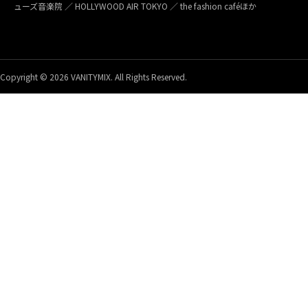
ューズ音楽院 ／ HOLLYWOOD AIR TOKYO ／ the fashion caféほか
Copyright © 2026 VANITYMIX. All Rights Reserved.