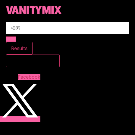
コ
ン
テ
Search
ン
...
ツ
に
ス
Results
キ
すべての結果を見る
ッ
プ
Facebook