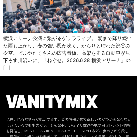
横浜アリーナ公演に繋がるゲリラライブ。 朝まで降り続い
た雨も上がり、春の強い風が吹く、からりと晴れた渋谷の
夕空。ビルやたくさんの広告看板、高架を走る自動車が見
下ろす川沿いに、「ねぐせ。2026.6.28 横浜アリーナ」の
[…]
現在、色々な情報が錯乱する中、どの情報が旬で正しいのかわからなくなっ
てきているのも事実です。そんな中、いち早く世界各地の旬なトレンド情報
を発信し、MUSIC・FASHION・BEAUTY・LIFE STYLEなど、女の子が今欲し
い情報やコンテンツを網羅して、オリジナルのオススメ情報もMIXした、宝