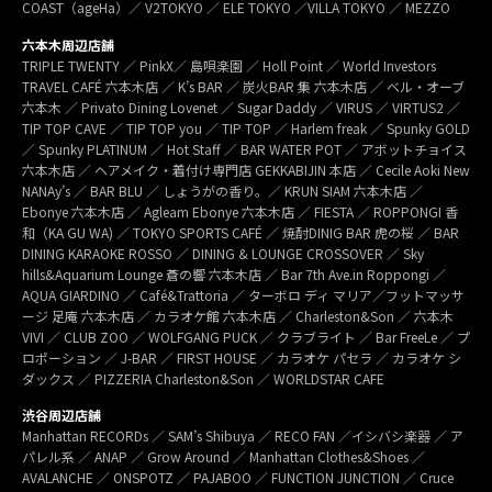
COAST（ageHa）／ V2TOKYO ／ ELE TOKYO ／VILLA TOKYO ／ MEZZO
六本木周辺店舗
TRIPLE TWENTY ／ PinkX／ 島唄楽園 ／ Holl Point ／ World Investors
TRAVEL CAFÉ 六本木店 ／ K’s BAR ／ 炭火BAR 集 六本木店 ／ ベル・オーブ
六本木 ／ Privato Dining Lovenet ／ Sugar Daddy ／ VIRUS ／ VIRTUS2 ／
TIP TOP CAVE ／ TIP TOP you ／ TIP TOP ／ Harlem freak ／ Spunky GOLD
／ Spunky PLATINUM ／ Hot Staff ／ BAR WATER POT ／ アボットチョイス
六本木店 ／ ヘアメイク・着付け専門店 GEKKABIJIN 本店 ／ Cecile Aoki New
NANAy’s ／ BAR BLU ／ しょうがの香り。／ KRUN SIAM 六本木店 ／
Ebonye 六本木店 ／ Agleam Ebonye 六本木店 ／ FIESTA ／ ROPPONGI 香
和（KA GU WA) ／ TOKYO SPORTS CAFÉ ／ 焼酎DINIG BAR 虎の桜 ／ BAR
DINING KARAOKE ROSSO ／ DINING & LOUNGE CROSSOVER ／ Sky
hills&Aquarium Lounge 蒼の響 六本木店 ／ Bar 7th Ave.in Roppongi ／
AQUA GIARDINO ／ Café&Trattoria ／ ターボロ ディ マリア／フットマッサ
ージ 足庵 六本木店 ／ カラオケ館 六本木店 ／ Charleston&Son ／ 六本木
VIVI ／ CLUB ZOO ／ WOLFGANG PUCK ／ クラブライト ／ Bar FreeLe ／ プ
ロポーション ／ J-BAR ／ FIRST HOUSE ／ カラオケ パセラ ／ カラオケ シ
ダックス ／ PIZZERIA Charleston&Son ／ WORLDSTAR CAFE
渋谷周辺店舗
Manhattan RECORDs ／ SAM’s Shibuya ／ RECO FAN ／イシバシ楽器 ／ ア
パレル系 ／ ANAP ／ Grow Around ／ Manhattan Clothes&Shoes ／
AVALANCHE ／ ONSPOTZ ／ PAJABOO ／ FUNCTION JUNCTION ／ Cruce