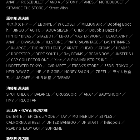
ANAP ／ ROSEBULLET ／ AND A ／ STOMY ／FAMES ／ MOREBUDGET ／
STRANGE THE STORE ／ Street Wish
原宿周辺店舗
ネスタストアー ／ EBONYE ／ W CLOSET ／ MILLION AIR ／ Bootleg Boot
h／ JINGO ／ AGITO ／ AQUA SILVER ／ CHER ／ Doubble Dazzle ／
HIPHOP DIVAS ／ SHAZBOT ／ LB-03 ／ MASTER WORK ／ BLACK ANNY ／
ANAP ／ DIVASALON ／ ILLSTORE ／ NATURALVINTAGE ／ LASTNTIMARES
／ X-LARGE ／ THE NORTH FACE ／ KRAFT ／ HEAD ／ ATOMS ／ HEAD69
／ DOPESTER ／ DEPT SOUTH ／ Ray BEAMS ／ BEAMS BOY ／ UNSELTISH
／ CAP COLLECTOR ONE ／ Xinc ／ ALPHA INDUSTRIES INC. ／
UNDEFEATED TOKYO ／ CARHARTT ／ FREAK’S STORE ／ 55DSL TOKYO ／
HESHDAWGZ ／ LHP ／ RIGGIB／ HONEY SALON ／ IZREEL ／ ライカ飲食
系 ／ UA CAFÉ ／ HUB 原宿 ／ TABASA
池袋周辺店舗
SPOT CHECK ／ BALANCE ／ CROSSCORT ／ ANAP ／ BABYSHOOP ／
HMV ／ RECO FAN
恵比寿・代官山周辺店舗
DÉTENTE ／ EPICE du MODE ／ TAY ／ MOTHER LIP ／ STYLES ／
CALIFORNIA STREET ／ UNITED BAMBOO ／ UP START ／ heliopole ／
READY STEADY GO! ／ SUPREME
新宿周辺店舗