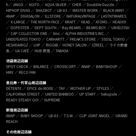
h／ JINGO ／ AGITO ／ AQUA SILVER ／ CHER ／ Doubble Dazzle ／
HIPHOP DIVAS ／ SHAZBOT ／ LB-03 ／ MASTER WORK ／ BLACK ANNY ／
ANAP ／ DIVASALON ／ ILLSTORE ／ NATURALVINTAGE ／ LASTNTIMARES
／ X-LARGE ／ THE NORTH FACE ／ KRAFT ／ HEAD ／ ATOMS ／ HEAD69
／ DOPESTER ／ DEPT SOUTH ／ Ray BEAMS ／ BEAMS BOY ／ UNSELTISH
／ CAP COLLECTOR ONE ／ Xinc ／ ALPHA INDUSTRIES INC. ／
UNDEFEATED TOKYO ／ CARHARTT ／ FREAK’S STORE ／ 55DSL TOKYO ／
HESHDAWGZ ／ LHP ／ RIGGIB／ HONEY SALON ／ IZREEL ／ ライカ飲食
系 ／ UA CAFÉ ／ HUB 原宿 ／ TABASA
池袋周辺店舗
SPOT CHECK ／ BALANCE ／ CROSSCORT ／ ANAP ／ BABYSHOOP ／
HMV ／ RECO FAN
恵比寿・代官山周辺店舗
DÉTENTE ／ EPICE du MODE ／ TAY ／ MOTHER LIP ／ STYLES ／
CALIFORNIA STREET ／ UNITED BAMBOO ／ UP START ／ heliopole ／
READY STEADY GO! ／ SUPREME
新宿周辺店舗
ANAP ／ BABY SHOOP ／ LB-03 ／ T.S.W. ／ CLIP JOINT ANGEL ／ GRAND
REACH
その他周辺店舗