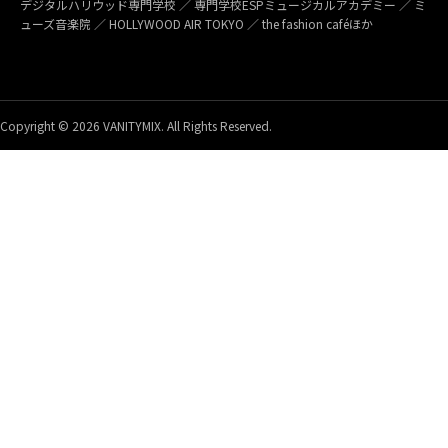
デジタルハリウッド専門学校 ／ 専門学校ESPミュージカルアカデミー ／ ミ
ューズ音楽院 ／ HOLLYWOOD AIR TOKYO ／ the fashion caféほか
Copyright © 2026 VANITYMIX. All Rights Reserved.