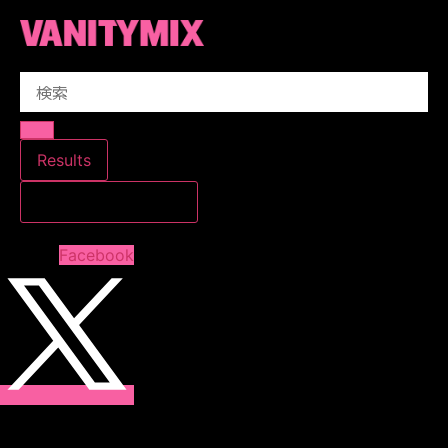
コ
ン
テ
Search
ン
...
ツ
に
ス
Results
キ
すべての結果を見る
ッ
プ
Facebook