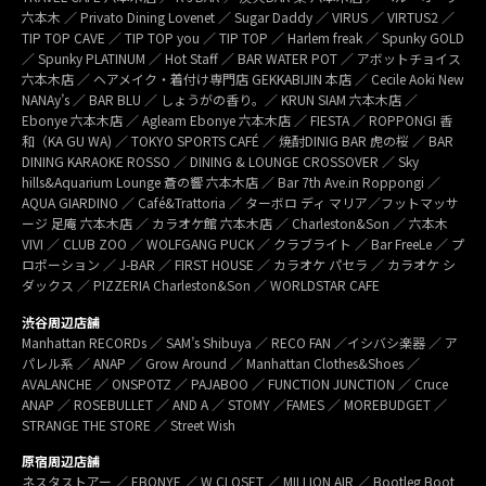
六本木 ／ Privato Dining Lovenet ／ Sugar Daddy ／ VIRUS ／ VIRTUS2 ／
TIP TOP CAVE ／ TIP TOP you ／ TIP TOP ／ Harlem freak ／ Spunky GOLD
／ Spunky PLATINUM ／ Hot Staff ／ BAR WATER POT ／ アボットチョイス
六本木店 ／ ヘアメイク・着付け専門店 GEKKABIJIN 本店 ／ Cecile Aoki New
NANAy’s ／ BAR BLU ／ しょうがの香り。／ KRUN SIAM 六本木店 ／
Ebonye 六本木店 ／ Agleam Ebonye 六本木店 ／ FIESTA ／ ROPPONGI 香
和（KA GU WA) ／ TOKYO SPORTS CAFÉ ／ 焼酎DINIG BAR 虎の桜 ／ BAR
DINING KARAOKE ROSSO ／ DINING & LOUNGE CROSSOVER ／ Sky
hills&Aquarium Lounge 蒼の響 六本木店 ／ Bar 7th Ave.in Roppongi ／
AQUA GIARDINO ／ Café&Trattoria ／ ターボロ ディ マリア／フットマッサ
ージ 足庵 六本木店 ／ カラオケ館 六本木店 ／ Charleston&Son ／ 六本木
VIVI ／ CLUB ZOO ／ WOLFGANG PUCK ／ クラブライト ／ Bar FreeLe ／ プ
ロポーション ／ J-BAR ／ FIRST HOUSE ／ カラオケ パセラ ／ カラオケ シ
ダックス ／ PIZZERIA Charleston&Son ／ WORLDSTAR CAFE
渋谷周辺店舗
Manhattan RECORDs ／ SAM’s Shibuya ／ RECO FAN ／イシバシ楽器 ／ ア
パレル系 ／ ANAP ／ Grow Around ／ Manhattan Clothes&Shoes ／
AVALANCHE ／ ONSPOTZ ／ PAJABOO ／ FUNCTION JUNCTION ／ Cruce
ANAP ／ ROSEBULLET ／ AND A ／ STOMY ／FAMES ／ MOREBUDGET ／
STRANGE THE STORE ／ Street Wish
原宿周辺店舗
ネスタストアー ／ EBONYE ／ W CLOSET ／ MILLION AIR ／ Bootleg Boot