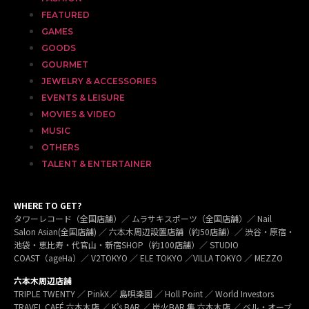
FEATURED
GAMES
GOODS
GOURMET
JEWELRY & ACCESSORIES
EVENTS & LEISURE
MOVIES & VIDEO
MUSIC
OTHERS
TALENT & ENTERTAINER
WHERE TO GET?
タワーレコード（全国店舗）／ ムラサキスポーツ（全国店舗）／ Nail
Salon Asian(全国店舗) ／ 六本木周辺設置店舗（約50店舗）／ 渋谷・原宿・
池袋・恵比寿・代官山・新宿SHOP（約100店舗）／ STUDIO
COAST（ageHa）／ V2TOKYO ／ ELE TOKYO ／VILLA TOKYO ／ MEZZO
六本木周辺店舗
TRIPLE TWENTY ／ PinkX／ 島唄楽園 ／ Holl Point ／ World Investors
TRAVEL CAFÉ 六本木店 ／ K’s BAR ／ 炭火BAR 集 六本木店 ／ ベル・オーブ