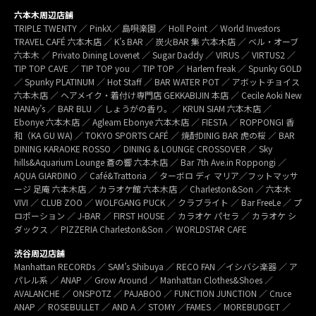
六本木周辺店舗
TRIPLE TWENTY ／ PinkX／ 島唄楽園 ／ Holl Point ／ World Investors
TRAVEL CAFÉ 六本木店 ／ K’s BAR ／ 炭火BAR 集 六本木店 ／ ベル・オーブ
六本木 ／ Privato Dining Lovenet ／ Sugar Daddy ／ VIRUS ／ VIRTUS2 ／
TIP TOP CAVE ／ TIP TOP you ／ TIP TOP ／ Harlem freak ／ Spunky GOLD
／ Spunky PLATINUM ／ Hot Staff ／ BAR WATER POT ／ アボットチョイス
六本木店 ／ ヘアメイク・着付け専門店 GEKKABIJIN 本店 ／ Cecile Aoki New
NANAy’s ／ BAR BLU ／ しょうがの香り。／ KRUN SIAM 六本木店 ／
Ebonye 六本木店 ／ Agleam Ebonye 六本木店 ／ FIESTA ／ ROPPONGI 香
和（KA GU WA) ／ TOKYO SPORTS CAFÉ ／ 焼酎DINIG BAR 虎の桜 ／ BAR
DINING KARAOKE ROSSO ／ DINING & LOUNGE CROSSOVER ／ Sky
hills&Aquarium Lounge 蒼の響 六本木店 ／ Bar 7th Ave.in Roppongi ／
AQUA GIARDINO ／ Café&Trattoria ／ ターボロ ディ マリア／フットマッサ
ージ 足庵 六本木店 ／ カラオケ館 六本木店 ／ Charleston&Son ／ 六本木
VIVI ／ CLUB ZOO ／ WOLFGANG PUCK ／ クラブライト ／ Bar FreeLe ／ プ
ロポーション ／ J-BAR ／ FIRST HOUSE ／ カラオケ パセラ ／ カラオケ シ
ダックス ／ PIZZERIA Charleston&Son ／ WORLDSTAR CAFE
渋谷周辺店舗
Manhattan RECORDs ／ SAM’s Shibuya ／ RECO FAN ／イシバシ楽器 ／ ア
パレル系 ／ ANAP ／ Grow Around ／ Manhattan Clothes&Shoes ／
AVALANCHE ／ ONSPOTZ ／ PAJABOO ／ FUNCTION JUNCTION ／ Cruce
ANAP ／ ROSEBULLET ／ AND A ／ STOMY ／FAMES ／ MOREBUDGET ／