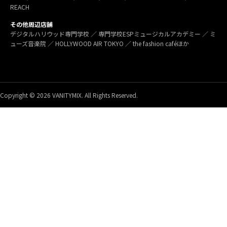
REACH
その他周辺店舗
デジタルハリウッド専門学校 ／ 専門学校ESPミュージカルアカデミー ／ ミ
ューズ音楽院 ／ HOLLYWOOD AIR TOKYO ／ the fashion caféほか
Copyright © 2026 VANITYMIX. All Rights Reserved.