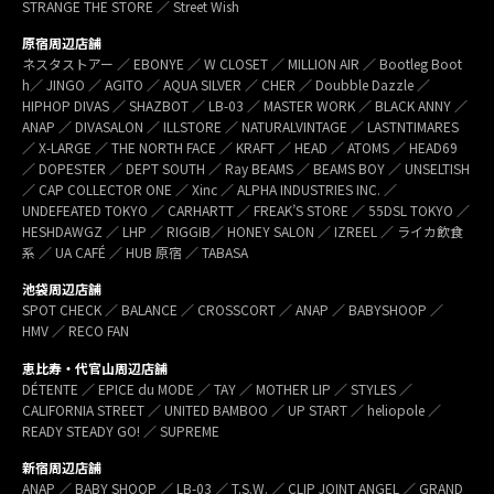
STRANGE THE STORE ／ Street Wish
原宿周辺店舗
ネスタストアー ／ EBONYE ／ W CLOSET ／ MILLION AIR ／ Bootleg Boot
h／ JINGO ／ AGITO ／ AQUA SILVER ／ CHER ／ Doubble Dazzle ／
HIPHOP DIVAS ／ SHAZBOT ／ LB-03 ／ MASTER WORK ／ BLACK ANNY ／
ANAP ／ DIVASALON ／ ILLSTORE ／ NATURALVINTAGE ／ LASTNTIMARES
／ X-LARGE ／ THE NORTH FACE ／ KRAFT ／ HEAD ／ ATOMS ／ HEAD69
／ DOPESTER ／ DEPT SOUTH ／ Ray BEAMS ／ BEAMS BOY ／ UNSELTISH
／ CAP COLLECTOR ONE ／ Xinc ／ ALPHA INDUSTRIES INC. ／
UNDEFEATED TOKYO ／ CARHARTT ／ FREAK’S STORE ／ 55DSL TOKYO ／
HESHDAWGZ ／ LHP ／ RIGGIB／ HONEY SALON ／ IZREEL ／ ライカ飲食
系 ／ UA CAFÉ ／ HUB 原宿 ／ TABASA
池袋周辺店舗
SPOT CHECK ／ BALANCE ／ CROSSCORT ／ ANAP ／ BABYSHOOP ／
HMV ／ RECO FAN
恵比寿・代官山周辺店舗
DÉTENTE ／ EPICE du MODE ／ TAY ／ MOTHER LIP ／ STYLES ／
CALIFORNIA STREET ／ UNITED BAMBOO ／ UP START ／ heliopole ／
READY STEADY GO! ／ SUPREME
新宿周辺店舗
ANAP ／ BABY SHOOP ／ LB-03 ／ T.S.W. ／ CLIP JOINT ANGEL ／ GRAND