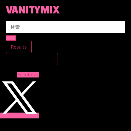
コ
ン
テ
Search
ン
...
ツ
に
ス
Results
キ
すべての結果を見る
ッ
プ
Facebook