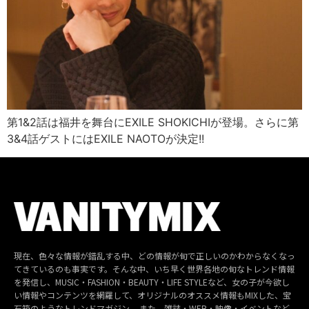
第1&2話は福井を舞台にEXILE SHOKICHIが登場。さらに第
3&4話ゲストにはEXILE NAOTOが決定!!
現在、色々な情報が錯乱する中、どの情報が旬で正しいのかわからなくなっ
てきているのも事実です。そんな中、いち早く世界各地の旬なトレンド情報
を発信し、MUSIC・FASHION・BEAUTY・LIFE STYLEなど、女の子が今欲し
い情報やコンテンツを網羅して、オリジナルのオススメ情報もMIXした、宝
石箱のようなトレンドマガジン。 また、雑誌・WEB・映像・イベントなど