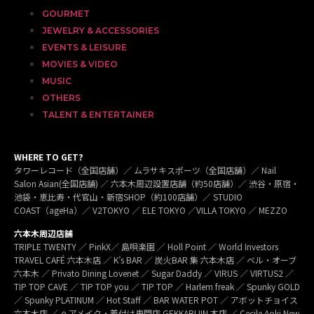
GOURMET
JEWELRY & ACCESSORIES
EVENTS & LEISURE
MOVIES & VIDEO
MUSIC
OTHERS
TALENT & ENTERTAINER
WHERE TO GET?
タワーレコード（全国店舗）／ ムラサキスポーツ（全国店舗）／ Nail
Salon Asian(全国店舗) ／ 六本木周辺設置店舗（約50店舗）／ 渋谷・原宿・
池袋・恵比寿・代官山・新宿SHOP（約100店舗）／ STUDIO
COAST（ageHa）／ V2TOKYO ／ ELE TOKYO ／VILLA TOKYO ／ MEZZO
六本木周辺店舗
TRIPLE TWENTY ／ PinkX／ 島唄楽園 ／ Holl Point ／ World Investors
TRAVEL CAFÉ 六本木店 ／ K’s BAR ／ 炭火BAR 集 六本木店 ／ ベル・オーブ
六本木 ／ Privato Dining Lovenet ／ Sugar Daddy ／ VIRUS ／ VIRTUS2 ／
TIP TOP CAVE ／ TIP TOP you ／ TIP TOP ／ Harlem freak ／ Spunky GOLD
／ Spunky PLATINUM ／ Hot Staff ／ BAR WATER POT ／ アボットチョイス
六本木店 ／ ヘアメイク・着付け専門店 GEKKABIJIN 本店 ／ Cecile Aoki New