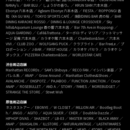
NANAy’s ／ BAR BLU ／ しょうがの香り。／ KRUN SIAM 六本木店 ／
Ebonye 六本木店 ／ Agleam Ebonye 六本木店 ／ FIESTA ／ ROPPONGI 香
和（KA GU WA) ／ TOKYO SPORTS CAFÉ ／ 焼酎DINIG BAR 虎の桜 ／ BAR
DINING KARAOKE ROSSO ／ DINING & LOUNGE CROSSOVER ／ Sky
hills&Aquarium Lounge 蒼の響 六本木店 ／ Bar 7th Ave.in Roppongi ／
AQUA GIARDINO ／ Café&Trattoria ／ ターボロ ディ マリア／フットマッサ
ージ 足庵 六本木店 ／ カラオケ館 六本木店 ／ Charleston&Son ／ 六本木
VIVI ／ CLUB ZOO ／ WOLFGANG PUCK ／ クラブライト ／ Bar FreeLe ／ プ
ロポーション ／ J-BAR ／ FIRST HOUSE ／ カラオケ パセラ ／ カラオケ シ
ダックス ／ PIZZERIA Charleston&Son ／ WORLDSTAR CAFE
渋谷周辺店舗
Manhattan RECORDs ／ SAM’s Shibuya ／ RECO FAN ／イシバシ楽器 ／ ア
パレル系 ／ ANAP ／ Grow Around ／ Manhattan Clothes&Shoes ／
AVALANCHE ／ ONSPOTZ ／ PAJABOO ／ FUNCTION JUNCTION ／ Cruce
ANAP ／ ROSEBULLET ／ AND A ／ STOMY ／FAMES ／ MOREBUDGET ／
STRANGE THE STORE ／ Street Wish
原宿周辺店舗
ネスタストアー ／ EBONYE ／ W CLOSET ／ MILLION AIR ／ Bootleg Boot
h／ JINGO ／ AGITO ／ AQUA SILVER ／ CHER ／ Doubble Dazzle ／
HIPHOP DIVAS ／ SHAZBOT ／ LB-03 ／ MASTER WORK ／ BLACK ANNY ／
ANAP ／ DIVASALON ／ ILLSTORE ／ NATURALVINTAGE ／ LASTNTIMARES
／ X-LARGE ／ THE NORTH FACE ／ KRAFT ／ HEAD ／ ATOMS ／ HEAD69