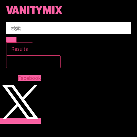
コ
ン
テ
Search
ン
...
ツ
に
ス
Results
キ
すべての結果を見る
ッ
プ
Facebook