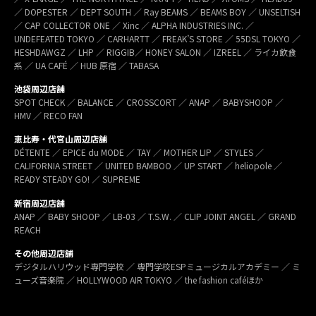
／ DOPESTER ／ DEPT SOUTH ／ Ray BEAMS ／ BEAMS BOY ／ UNSELTISH
／ CAP COLLECTOR ONE ／ Xinc ／ ALPHA INDUSTRIES INC. ／
UNDEFEATED TOKYO ／ CARHARTT ／ FREAK’S STORE ／ 55DSL TOKYO ／
HESHDAWGZ ／ LHP ／ RIGGIB／ HONEY SALON ／ IZREEL ／ ライカ飲食
系 ／ UA CAFÉ ／ HUB 原宿 ／ TABASA
池袋周辺店舗
SPOT CHECK ／ BALANCE ／ CROSSCORT ／ ANAP ／ BABYSHOOP ／
HMV ／ RECO FAN
恵比寿・代官山周辺店舗
DÉTENTE ／ EPICE du MODE ／ TAY ／ MOTHER LIP ／ STYLES ／
CALIFORNIA STREET ／ UNITED BAMBOO ／ UP START ／ heliopole ／
READY STEADY GO! ／ SUPREME
新宿周辺店舗
ANAP ／ BABY SHOOP ／ LB-03 ／ T.S.W. ／ CLIP JOINT ANGEL ／ GRAND
REACH
その他周辺店舗
デジタルハリウッド専門学校 ／ 専門学校ESPミュージカルアカデミー ／ ミ
ューズ音楽院 ／ HOLLYWOOD AIR TOKYO ／ the fashion caféほか