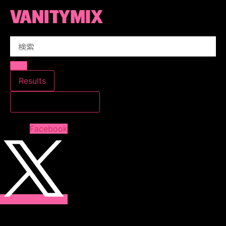
コ
ン
テ
Search
ン
...
ツ
に
ス
Results
キ
すべての結果を見る
ッ
プ
Facebook