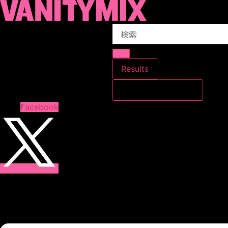
コ
ン
Search
テ
...
ン
ツ
に
Results
ス
すべての結果を見る
キ
ッ
Facebook
プ