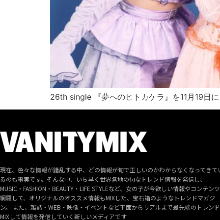
26th single 『夢へのヒトカケラ』を11月19
現在、色々な情報が錯乱する中、どの情報が旬で正しいのかわからなくなってきて
るのも事実です。そんな中、いち早く世界各地の旬なトレンド情報を発信し、
MUSIC・FASHION・BEAUTY・LIFE STYLEなど、女の子が今欲しい情報やコンテン
網羅して、オリジナルのオススメ情報もMIXした、宝石箱のようなトレンドマガジ
ン。 また、雑誌・WEB・映像・イベントなど平面からリアルまで最先端のトレン
MIXして情報を発信していく新しいメディアです