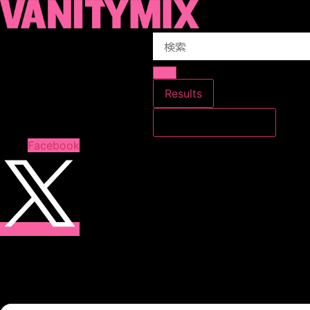
コ
ン
Search
テ
...
ン
ツ
に
Results
ス
すべての結果を見る
キ
ッ
Facebook
プ