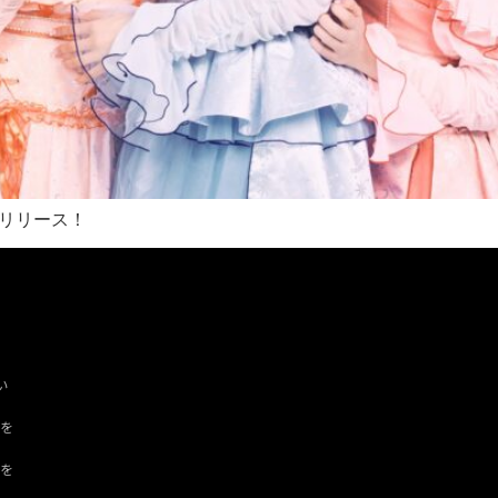
日にリリース！
い
ツを
ドを