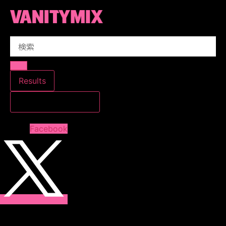
コ
ン
テ
Search
ン
...
ツ
に
ス
Results
キ
すべての結果を見る
ッ
プ
Facebook