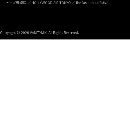
ューズ音楽院 ／ HOLLYWOOD AIR TOKYO ／ the fashion caféほか
Copyright © 2026 VANITYMIX. All Rights Reserved.