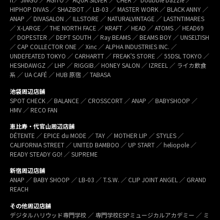
HIPHOP DIVAS ／ SHAZBOT ／ LB-03 ／ MASTER WORK ／ BLACK ANNY ／
ANAP ／ DIVASALON ／ ILLSTORE ／ NATURALVINTAGE ／ LASTNTIMARES
／ X-LARGE ／ THE NORTH FACE ／ KRAFT ／ HEAD ／ ATOMS ／ HEAD69
／ DOPESTER ／ DEPT SOUTH ／ Ray BEAMS ／ BEAMS BOY ／ UNSELTISH
／ CAP COLLECTOR ONE ／ Xinc ／ ALPHA INDUSTRIES INC. ／
UNDEFEATED TOKYO ／ CARHARTT ／ FREAK’S STORE ／ 55DSL TOKYO ／
HESHDAWGZ ／ LHP ／ RIGGIB／ HONEY SALON ／ IZREEL ／ ライカ飲食
系 ／ UA CAFÉ ／ HUB 原宿 ／ TABASA
池袋周辺店舗
SPOT CHECK ／ BALANCE ／ CROSSCORT ／ ANAP ／ BABYSHOOP ／
HMV ／ RECO FAN
恵比寿・代官山周辺店舗
DÉTENTE ／ EPICE du MODE ／ TAY ／ MOTHER LIP ／ STYLES ／
CALIFORNIA STREET ／ UNITED BAMBOO ／ UP START ／ heliopole ／
READY STEADY GO! ／ SUPREME
新宿周辺店舗
ANAP ／ BABY SHOOP ／ LB-03 ／ T.S.W. ／ CLIP JOINT ANGEL ／ GRAND
REACH
その他周辺店舗
デジタルハリウッド専門学校 ／ 専門学校ESPミュージカルアカデミー ／ ミ