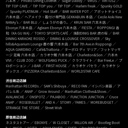
六本木 ／ Privato Dining Lovenet ／ Sugar Daddy ／ VIRUS ／ VIRTUS2 ／
TIP TOP CAVE ／ TIP TOP you ／ TIP TOP ／ Harlem freak ／ Spunky GOLD
／ Spunky PLATINUM ／ Hot Staff ／ BAR WATER POT ／ アボットチョイス
六本木店 ／ ヘアメイク・着付け専門店 GEKKABIJIN 本店 ／ Cecile Aoki New
NANAy’s ／ BAR BLU ／ しょうがの香り。／ KRUN SIAM 六本木店 ／
Ebonye 六本木店 ／ Agleam Ebonye 六本木店 ／ FIESTA ／ ROPPONGI 香
和（KA GU WA) ／ TOKYO SPORTS CAFÉ ／ 焼酎DINIG BAR 虎の桜 ／ BAR
DINING KARAOKE ROSSO ／ DINING & LOUNGE CROSSOVER ／ Sky
hills&Aquarium Lounge 蒼の響 六本木店 ／ Bar 7th Ave.in Roppongi ／
AQUA GIARDINO ／ Café&Trattoria ／ ターボロ ディ マリア／フットマッサ
ージ 足庵 六本木店 ／ カラオケ館 六本木店 ／ Charleston&Son ／ 六本木
VIVI ／ CLUB ZOO ／ WOLFGANG PUCK ／ クラブライト ／ Bar FreeLe ／ プ
ロポーション ／ J-BAR ／ FIRST HOUSE ／ カラオケ パセラ ／ カラオケ シ
ダックス ／ PIZZERIA Charleston&Son ／ WORLDSTAR CAFE
渋谷周辺店舗
Manhattan RECORDs ／ SAM’s Shibuya ／ RECO FAN ／イシバシ楽器 ／ ア
パレル系 ／ ANAP ／ Grow Around ／ Manhattan Clothes&Shoes ／
AVALANCHE ／ ONSPOTZ ／ PAJABOO ／ FUNCTION JUNCTION ／ Cruce
ANAP ／ ROSEBULLET ／ AND A ／ STOMY ／FAMES ／ MOREBUDGET ／
STRANGE THE STORE ／ Street Wish
原宿周辺店舗
ネスタストアー ／ EBONYE ／ W CLOSET ／ MILLION AIR ／ Bootleg Boot
h／ JINGO ／ AGITO ／ AQUA SILVER ／ CHER ／ Doubble Dazzle ／