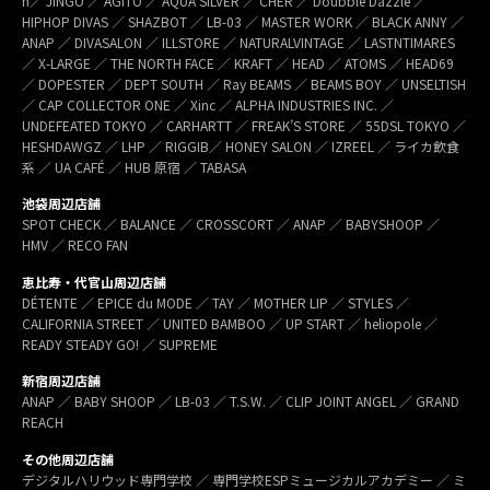
h／ JINGO ／ AGITO ／ AQUA SILVER ／ CHER ／ Doubble Dazzle ／
HIPHOP DIVAS ／ SHAZBOT ／ LB-03 ／ MASTER WORK ／ BLACK ANNY ／
ANAP ／ DIVASALON ／ ILLSTORE ／ NATURALVINTAGE ／ LASTNTIMARES
／ X-LARGE ／ THE NORTH FACE ／ KRAFT ／ HEAD ／ ATOMS ／ HEAD69
／ DOPESTER ／ DEPT SOUTH ／ Ray BEAMS ／ BEAMS BOY ／ UNSELTISH
／ CAP COLLECTOR ONE ／ Xinc ／ ALPHA INDUSTRIES INC. ／
UNDEFEATED TOKYO ／ CARHARTT ／ FREAK’S STORE ／ 55DSL TOKYO ／
HESHDAWGZ ／ LHP ／ RIGGIB／ HONEY SALON ／ IZREEL ／ ライカ飲食
系 ／ UA CAFÉ ／ HUB 原宿 ／ TABASA
池袋周辺店舗
SPOT CHECK ／ BALANCE ／ CROSSCORT ／ ANAP ／ BABYSHOOP ／
HMV ／ RECO FAN
恵比寿・代官山周辺店舗
DÉTENTE ／ EPICE du MODE ／ TAY ／ MOTHER LIP ／ STYLES ／
CALIFORNIA STREET ／ UNITED BAMBOO ／ UP START ／ heliopole ／
READY STEADY GO! ／ SUPREME
新宿周辺店舗
ANAP ／ BABY SHOOP ／ LB-03 ／ T.S.W. ／ CLIP JOINT ANGEL ／ GRAND
REACH
その他周辺店舗
デジタルハリウッド専門学校 ／ 専門学校ESPミュージカルアカデミー ／ ミ