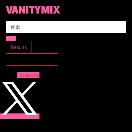
コ
ン
テ
Search
ン
...
ツ
に
ス
Results
キ
すべての結果を見る
ッ
プ
Facebook