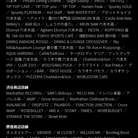
六本木 ／ Privato Dining Lovenet ／ Sugar Daddy ／ VIRUS ／ VIRTUS2 ／
TIP TOP CAVE ／ TIP TOP you ／ TIP TOP ／ Harlem freak ／ Spunky GOLD
／ Spunky PLATINUM ／ Hot Staff ／ BAR WATER POT ／ アボットチョイス
六本木店 ／ ヘアメイク・着付け専門店 GEKKABIJIN 本店 ／ Cecile Aoki New
NANAy’s ／ BAR BLU ／ しょうがの香り。／ KRUN SIAM 六本木店 ／
Ebonye 六本木店 ／ Agleam Ebonye 六本木店 ／ FIESTA ／ ROPPONGI 香
和（KA GU WA) ／ TOKYO SPORTS CAFÉ ／ 焼酎DINIG BAR 虎の桜 ／ BAR
DINING KARAOKE ROSSO ／ DINING & LOUNGE CROSSOVER ／ Sky
hills&Aquarium Lounge 蒼の響 六本木店 ／ Bar 7th Ave.in Roppongi ／
AQUA GIARDINO ／ Café&Trattoria ／ ターボロ ディ マリア／フットマッサ
ージ 足庵 六本木店 ／ カラオケ館 六本木店 ／ Charleston&Son ／ 六本木
VIVI ／ CLUB ZOO ／ WOLFGANG PUCK ／ クラブライト ／ Bar FreeLe ／ プ
ロポーション ／ J-BAR ／ FIRST HOUSE ／ カラオケ パセラ ／ カラオケ シ
ダックス ／ PIZZERIA Charleston&Son ／ WORLDSTAR CAFE
渋谷周辺店舗
Manhattan RECORDs ／ SAM’s Shibuya ／ RECO FAN ／イシバシ楽器 ／ ア
パレル系 ／ ANAP ／ Grow Around ／ Manhattan Clothes&Shoes ／
AVALANCHE ／ ONSPOTZ ／ PAJABOO ／ FUNCTION JUNCTION ／ Cruce
ANAP ／ ROSEBULLET ／ AND A ／ STOMY ／FAMES ／ MOREBUDGET ／
STRANGE THE STORE ／ Street Wish
原宿周辺店舗
ネスタストアー ／ EBONYE ／ W CLOSET ／ MILLION AIR ／ Bootleg Boot