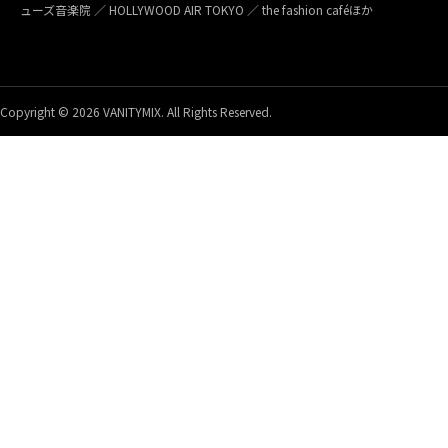
ューズ音楽院 ／ HOLLYWOOD AIR TOKYO ／ the fashion caféほか
Copyright © 2026 VANITYMIX. All Rights Reserved.