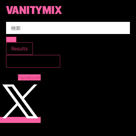
コ
ン
テ
Search
ン
...
ツ
に
ス
Results
キ
すべての結果を見る
ッ
プ
Facebook