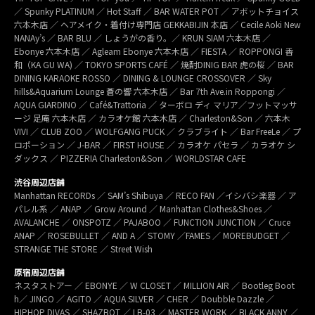
／ Spunky PLATINUM ／ Hot Staff ／ BAR WATER POT ／ アボットチョイス
六本木店 ／ ヘアメイク・着付け専門店 GEKKABIJIN 本店 ／ Cecile Aoki New
NANAy’s ／ BAR BLU ／ しょうがの香り。／ KRUN SIAM 六本木店 ／
Ebonye 六本木店 ／ Agleam Ebonye 六本木店 ／ FIESTA ／ ROPPONGI 香
和（KA GU WA) ／ TOKYO SPORTS CAFÉ ／ 焼酎DINIG BAR 虎の桜 ／ BAR
DINING KARAOKE ROSSO ／ DINING & LOUNGE CROSSOVER ／ Sky
hills&Aquarium Lounge 蒼の響 六本木店 ／ Bar 7th Ave.in Roppongi ／
AQUA GIARDINO ／ Café&Trattoria ／ ターボロ ディ マリア／フットマッサ
ージ 足庵 六本木店 ／ カラオケ館 六本木店 ／ Charleston&Son ／ 六本木
VIVI ／ CLUB ZOO ／ WOLFGANG PUCK ／ クラブライト ／ Bar FreeLe ／ プ
ロポーション ／ J-BAR ／ FIRST HOUSE ／ カラオケ パセラ ／ カラオケ シ
ダックス ／ PIZZERIA Charleston&Son ／ WORLDSTAR CAFE
渋谷周辺店舗
Manhattan RECORDs ／ SAM’s Shibuya ／ RECO FAN ／イシバシ楽器 ／ ア
パレル系 ／ ANAP ／ Grow Around ／ Manhattan Clothes&Shoes ／
AVALANCHE ／ ONSPOTZ ／ PAJABOO ／ FUNCTION JUNCTION ／ Cruce
ANAP ／ ROSEBULLET ／ AND A ／ STOMY ／FAMES ／ MOREBUDGET ／
STRANGE THE STORE ／ Street Wish
原宿周辺店舗
ネスタストアー ／ EBONYE ／ W CLOSET ／ MILLION AIR ／ Bootleg Boot
h／ JINGO ／ AGITO ／ AQUA SILVER ／ CHER ／ Doubble Dazzle ／
HIPHOP DIVAS ／ SHAZBOT ／ LB-03 ／ MASTER WORK ／ BLACK ANNY ／