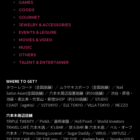
GAMES
GOODS
GOURMET
JEWELRY & ACCESSORIES
EVENTS & LEISURE
MOVIES & VIDEO
MUSIC
OTHERS
TALENT & ENTERTAINER
WHERE TO GET?
タワーレコード（全国店舗）／ ムラサキスポーツ（全国店舗）／ Nail
Salon Asian(全国店舗) ／ 六本木周辺設置店舗（約50店舗）／ 渋谷・原宿・
池袋・恵比寿・代官山・新宿SHOP（約100店舗）／ STUDIO
COAST（ageHa）／ V2TOKYO ／ ELE TOKYO ／VILLA TOKYO ／ MEZZO
六本木周辺店舗
TRIPLE TWENTY ／ PinkX／ 島唄楽園 ／ Holl Point ／ World Investors
TRAVEL CAFÉ 六本木店 ／ K’s BAR ／ 炭火BAR 集 六本木店 ／ ベル・オーブ
六本木 ／ Privato Dining Lovenet ／ Sugar Daddy ／ VIRUS ／ VIRTUS2 ／
TIP TOP CAVE ／ TIP TOP you ／ TIP TOP ／ Harlem freak ／ Spunky GOLD