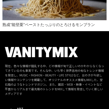
熟成“能登栗”ペーストたっぷりのとろけるモンブラン
現在、色々な情報が錯乱する中、どの情報が旬で正しいのかわからなくなっ
てきているのも事実です。そんな中、いち早く世界各地の旬なトレンド情報
を発信し、MUSIC・FASHION・BEAUTY・LIFE STYLEなど、女の子が今欲し
い情報やコンテンツを網羅して、オリジナルのオススメ情報もMIXした、宝
石箱のようなトレンドマガジン。 また、雑誌・WEB・映像・イベントなど
平面からリアルまで最先端のトレンドをMIXして情報を発信していく新しい
メディアです
ART