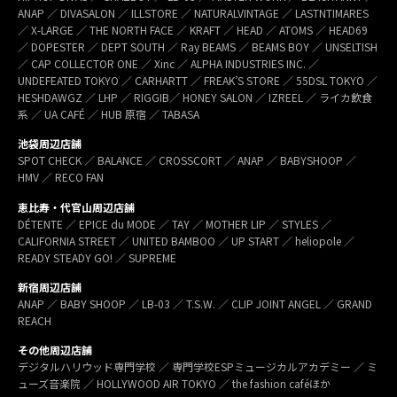
ANAP ／ DIVASALON ／ ILLSTORE ／ NATURALVINTAGE ／ LASTNTIMARES
／ X-LARGE ／ THE NORTH FACE ／ KRAFT ／ HEAD ／ ATOMS ／ HEAD69
／ DOPESTER ／ DEPT SOUTH ／ Ray BEAMS ／ BEAMS BOY ／ UNSELTISH
／ CAP COLLECTOR ONE ／ Xinc ／ ALPHA INDUSTRIES INC. ／
UNDEFEATED TOKYO ／ CARHARTT ／ FREAK’S STORE ／ 55DSL TOKYO ／
HESHDAWGZ ／ LHP ／ RIGGIB／ HONEY SALON ／ IZREEL ／ ライカ飲食
系 ／ UA CAFÉ ／ HUB 原宿 ／ TABASA
池袋周辺店舗
SPOT CHECK ／ BALANCE ／ CROSSCORT ／ ANAP ／ BABYSHOOP ／
HMV ／ RECO FAN
恵比寿・代官山周辺店舗
DÉTENTE ／ EPICE du MODE ／ TAY ／ MOTHER LIP ／ STYLES ／
CALIFORNIA STREET ／ UNITED BAMBOO ／ UP START ／ heliopole ／
READY STEADY GO! ／ SUPREME
新宿周辺店舗
ANAP ／ BABY SHOOP ／ LB-03 ／ T.S.W. ／ CLIP JOINT ANGEL ／ GRAND
REACH
その他周辺店舗
デジタルハリウッド専門学校 ／ 専門学校ESPミュージカルアカデミー ／ ミ
ューズ音楽院 ／ HOLLYWOOD AIR TOKYO ／ the fashion caféほか