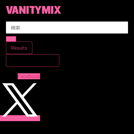
コ
ン
テ
Search
ン
...
ツ
に
ス
Results
キ
すべての結果を見る
ッ
プ
Facebook