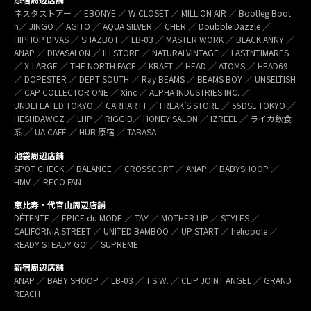
ネスタストアー ／ EBONYE ／ W CLOSET ／ MILLION AIR ／ Bootleg Boot
h／ JINGO ／ AGITO ／ AQUA SILVER ／ CHER ／ Doubble Dazzle ／
HIPHOP DIVAS ／ SHAZBOT ／ LB-03 ／ MASTER WORK ／ BLACK ANNY ／
ANAP ／ DIVASALON ／ ILLSTORE ／ NATURALVINTAGE ／ LASTNTIMARES
／ X-LARGE ／ THE NORTH FACE ／ KRAFT ／ HEAD ／ ATOMS ／ HEAD69
／ DOPESTER ／ DEPT SOUTH ／ Ray BEAMS ／ BEAMS BOY ／ UNSELTISH
／ CAP COLLECTOR ONE ／ Xinc ／ ALPHA INDUSTRIES INC. ／
UNDEFEATED TOKYO ／ CARHARTT ／ FREAK’S STORE ／ 55DSL TOKYO ／
HESHDAWGZ ／ LHP ／ RIGGIB／ HONEY SALON ／ IZREEL ／ ライカ飲食
系 ／ UA CAFÉ ／ HUB 原宿 ／ TABASA
池袋周辺店舗
SPOT CHECK ／ BALANCE ／ CROSSCORT ／ ANAP ／ BABYSHOOP ／
HMV ／ RECO FAN
恵比寿・代官山周辺店舗
DÉTENTE ／ EPICE du MODE ／ TAY ／ MOTHER LIP ／ STYLES ／
CALIFORNIA STREET ／ UNITED BAMBOO ／ UP START ／ heliopole ／
READY STEADY GO! ／ SUPREME
新宿周辺店舗
ANAP ／ BABY SHOOP ／ LB-03 ／ T.S.W. ／ CLIP JOINT ANGEL ／ GRAND
REACH