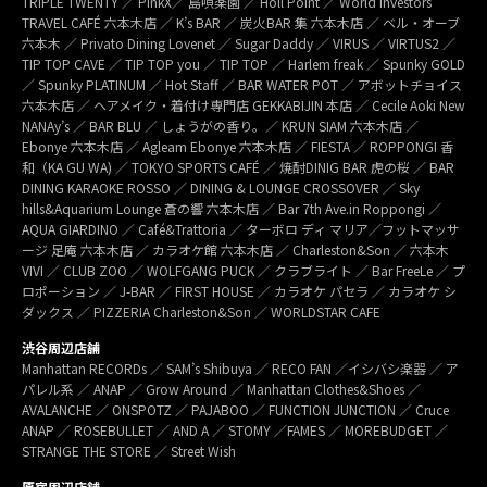
TRIPLE TWENTY ／ PinkX／ 島唄楽園 ／ Holl Point ／ World Investors
TRAVEL CAFÉ 六本木店 ／ K’s BAR ／ 炭火BAR 集 六本木店 ／ ベル・オーブ
六本木 ／ Privato Dining Lovenet ／ Sugar Daddy ／ VIRUS ／ VIRTUS2 ／
TIP TOP CAVE ／ TIP TOP you ／ TIP TOP ／ Harlem freak ／ Spunky GOLD
／ Spunky PLATINUM ／ Hot Staff ／ BAR WATER POT ／ アボットチョイス
六本木店 ／ ヘアメイク・着付け専門店 GEKKABIJIN 本店 ／ Cecile Aoki New
NANAy’s ／ BAR BLU ／ しょうがの香り。／ KRUN SIAM 六本木店 ／
Ebonye 六本木店 ／ Agleam Ebonye 六本木店 ／ FIESTA ／ ROPPONGI 香
和（KA GU WA) ／ TOKYO SPORTS CAFÉ ／ 焼酎DINIG BAR 虎の桜 ／ BAR
DINING KARAOKE ROSSO ／ DINING & LOUNGE CROSSOVER ／ Sky
hills&Aquarium Lounge 蒼の響 六本木店 ／ Bar 7th Ave.in Roppongi ／
AQUA GIARDINO ／ Café&Trattoria ／ ターボロ ディ マリア／フットマッサ
ージ 足庵 六本木店 ／ カラオケ館 六本木店 ／ Charleston&Son ／ 六本木
VIVI ／ CLUB ZOO ／ WOLFGANG PUCK ／ クラブライト ／ Bar FreeLe ／ プ
ロポーション ／ J-BAR ／ FIRST HOUSE ／ カラオケ パセラ ／ カラオケ シ
ダックス ／ PIZZERIA Charleston&Son ／ WORLDSTAR CAFE
渋谷周辺店舗
Manhattan RECORDs ／ SAM’s Shibuya ／ RECO FAN ／イシバシ楽器 ／ ア
パレル系 ／ ANAP ／ Grow Around ／ Manhattan Clothes&Shoes ／
AVALANCHE ／ ONSPOTZ ／ PAJABOO ／ FUNCTION JUNCTION ／ Cruce
ANAP ／ ROSEBULLET ／ AND A ／ STOMY ／FAMES ／ MOREBUDGET ／
STRANGE THE STORE ／ Street Wish
原宿周辺店舗