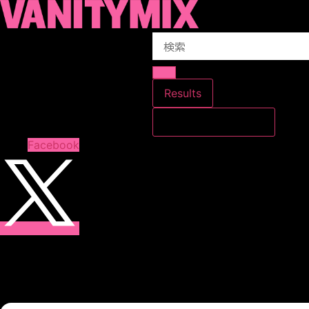
コ
ン
Search
テ
...
ン
ツ
に
Results
ス
すべての結果を見る
キ
ッ
Facebook
プ