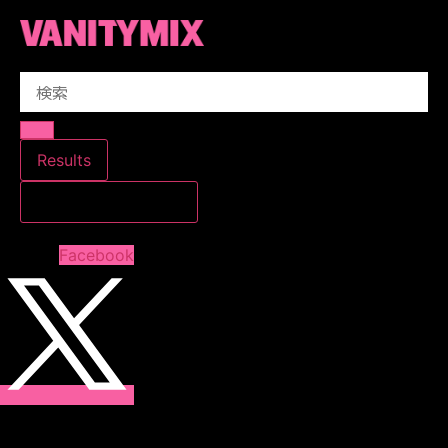
コ
ン
テ
Search
ン
...
ツ
に
ス
Results
キ
すべての結果を見る
ッ
プ
Facebook