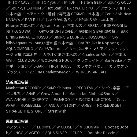
TIP TOP CAVE ／ TIP TOP you ／ TIP TOP ／ Harlem freak ／ Spunky GOLD
／ Spunky PLATINUM ／ Hot Staff ／ BAR WATER POT ／ アボットチョイス
六本木店 ／ ヘアメイク・着付け専門店 GEKKABIJIN 本店 ／ Cecile Aoki New
NANAy’s ／ BAR BLU ／ しょうがの香り。／ KRUN SIAM 六本木店 ／
Ebonye 六本木店 ／ Agleam Ebonye 六本木店 ／ FIESTA ／ ROPPONGI 香
和（KA GU WA) ／ TOKYO SPORTS CAFÉ ／ 焼酎DINIG BAR 虎の桜 ／ BAR
DINING KARAOKE ROSSO ／ DINING & LOUNGE CROSSOVER ／ Sky
hills&Aquarium Lounge 蒼の響 六本木店 ／ Bar 7th Ave.in Roppongi ／
AQUA GIARDINO ／ Café&Trattoria ／ ターボロ ディ マリア／フットマッサ
ージ 足庵 六本木店 ／ カラオケ館 六本木店 ／ Charleston&Son ／ 六本木
VIVI ／ CLUB ZOO ／ WOLFGANG PUCK ／ クラブライト ／ Bar FreeLe ／ プ
ロポーション ／ J-BAR ／ FIRST HOUSE ／ カラオケ パセラ ／ カラオケ シ
ダックス ／ PIZZERIA Charleston&Son ／ WORLDSTAR CAFE
渋谷周辺店舗
Manhattan RECORDs ／ SAM’s Shibuya ／ RECO FAN ／イシバシ楽器 ／ ア
パレル系 ／ ANAP ／ Grow Around ／ Manhattan Clothes&Shoes ／
AVALANCHE ／ ONSPOTZ ／ PAJABOO ／ FUNCTION JUNCTION ／ Cruce
ANAP ／ ROSEBULLET ／ AND A ／ STOMY ／FAMES ／ MOREBUDGET ／
STRANGE THE STORE ／ Street Wish
原宿周辺店舗
ネスタストアー ／ EBONYE ／ W CLOSET ／ MILLION AIR ／ Bootleg Boot
h／ JINGO ／ AGITO ／ AQUA SILVER ／ CHER ／ Doubble Dazzle ／