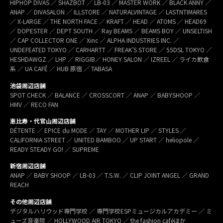
HIPHOP DIVAS ／ SHAZBOT ／ LB-03 ／ MASTER WORK ／ BLACK ANNY ／
ANAP ／ DIVASALON ／ ILLSTORE ／ NATURALVINTAGE ／ LASTNTIMARES
／ X-LARGE ／ THE NORTH FACE ／ KRAFT ／ HEAD ／ ATOMS ／ HEAD69
／ DOPESTER ／ DEPT SOUTH ／ Ray BEAMS ／ BEAMS BOY ／ UNSELTISH
／ CAP COLLECTOR ONE ／ Xinc ／ ALPHA INDUSTRIES INC. ／
UNDEFEATED TOKYO ／ CARHARTT ／ FREAK’S STORE ／ 55DSL TOKYO ／
HESHDAWGZ ／ LHP ／ RIGGIB／ HONEY SALON ／ IZREEL ／ ライカ飲食
系 ／ UA CAFÉ ／ HUB 原宿 ／ TABASA
池袋周辺店舗
SPOT CHECK ／ BALANCE ／ CROSSCORT ／ ANAP ／ BABYSHOOP ／
HMV ／ RECO FAN
恵比寿・代官山周辺店舗
DÉTENTE ／ EPICE du MODE ／ TAY ／ MOTHER LIP ／ STYLES ／
CALIFORNIA STREET ／ UNITED BAMBOO ／ UP START ／ heliopole ／
READY STEADY GO! ／ SUPREME
新宿周辺店舗
ANAP ／ BABY SHOOP ／ LB-03 ／ T.S.W. ／ CLIP JOINT ANGEL ／ GRAND
REACH
その他周辺店舗
デジタルハリウッド専門学校 ／ 専門学校ESPミュージカルアカデミー ／ ミ
ューズ音楽院 ／ HOLLYWOOD AIR TOKYO ／ the fashion caféほか