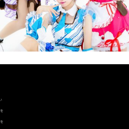
い
ツを
ドを