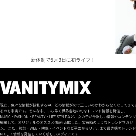
新体制で5月3日に初ライブ！
現在、色々な情報が錯乱する中、どの情報が旬で正しいのかわからなくなってきて
るのも事実です。そんな中、いち早く世界各地の旬なトレンド情報を発信し、
MUSIC・FASHION・BEAUTY・LIFE STYLEなど、女の子が今欲しい情報やコンテン
網羅して、オリジナルのオススメ情報もMIXした、宝石箱のようなトレンドマガジ
ン。 また、雑誌・WEB・映像・イベントなど平面からリアルまで最先端のトレン
MIXして情報を発信していく新しいメディアです