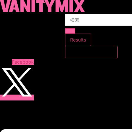
コ
ン
Search
テ
...
ン
ツ
に
Results
ス
すべての結果を見る
キ
ッ
Facebook
プ