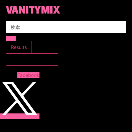
コ
ン
テ
Search
ン
...
ツ
に
ス
Results
キ
すべての結果を見る
ッ
プ
Facebook