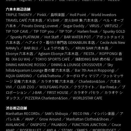
六本木周辺店舗
TRIPLE TWENTY ／ PinkX／ 島唄楽園 ／ Holl Point ／ World Investors
TRAVEL CAFÉ 六本木店 ／ K’s BAR ／ 炭火BAR 集 六本木店 ／ ベル・オーブ
六本木 ／ Privato Dining Lovenet ／ Sugar Daddy ／ VIRUS ／ VIRTUS2 ／
TIP TOP CAVE ／ TIP TOP you ／ TIP TOP ／ Harlem freak ／ Spunky GOLD
／ Spunky PLATINUM ／ Hot Staff ／ BAR WATER POT ／ アボットチョイス
六本木店 ／ ヘアメイク・着付け専門店 GEKKABIJIN 本店 ／ Cecile Aoki New
NANAy’s ／ BAR BLU ／ しょうがの香り。／ KRUN SIAM 六本木店 ／
Ebonye 六本木店 ／ Agleam Ebonye 六本木店 ／ FIESTA ／ ROPPONGI 香
和（KA GU WA) ／ TOKYO SPORTS CAFÉ ／ 焼酎DINIG BAR 虎の桜 ／ BAR
DINING KARAOKE ROSSO ／ DINING & LOUNGE CROSSOVER ／ Sky
hills&Aquarium Lounge 蒼の響 六本木店 ／ Bar 7th Ave.in Roppongi ／
AQUA GIARDINO ／ Café&Trattoria ／ ターボロ ディ マリア／フットマッサ
ージ 足庵 六本木店 ／ カラオケ館 六本木店 ／ Charleston&Son ／ 六本木
VIVI ／ CLUB ZOO ／ WOLFGANG PUCK ／ クラブライト ／ Bar FreeLe ／ プ
ロポーション ／ J-BAR ／ FIRST HOUSE ／ カラオケ パセラ ／ カラオケ シ
ダックス ／ PIZZERIA Charleston&Son ／ WORLDSTAR CAFE
渋谷周辺店舗
Manhattan RECORDs ／ SAM’s Shibuya ／ RECO FAN ／イシバシ楽器 ／ ア
パレル系 ／ ANAP ／ Grow Around ／ Manhattan Clothes&Shoes ／
AVALANCHE ／ ONSPOTZ ／ PAJABOO ／ FUNCTION JUNCTION ／ Cruce
ANAP ／ ROSEBULLET ／ AND A ／ STOMY ／FAMES ／ MOREBUDGET ／