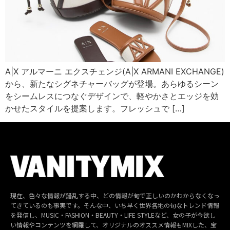
A|X アルマーニ エクスチェンジ(A|X ARMANI EXCHANGE)
から、新たなシグネチャーバッグが登場。あらゆるシーン
をシームレスにつなぐデザインで、軽やかさとエッジを効
かせたスタイルを提案します。フレッシュで […]
現在、色々な情報が錯乱する中、どの情報が旬で正しいのかわからなくなっ
てきているのも事実です。そんな中、いち早く世界各地の旬なトレンド情報
を発信し、MUSIC・FASHION・BEAUTY・LIFE STYLEなど、女の子が今欲し
い情報やコンテンツを網羅して、オリジナルのオススメ情報もMIXした、宝