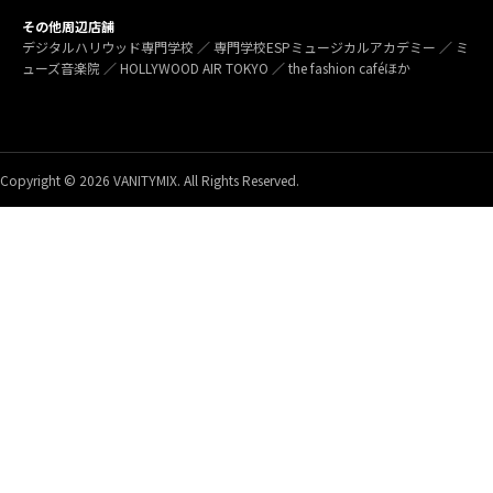
その他周辺店舗
デジタルハリウッド専門学校 ／ 専門学校ESPミュージカルアカデミー ／ ミ
ューズ音楽院 ／ HOLLYWOOD AIR TOKYO ／ the fashion caféほか
Copyright © 2026 VANITYMIX. All Rights Reserved.