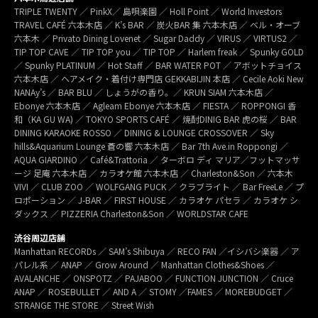
TRIPLE TWENTY ／ PinkX／ 島唄楽園 ／ Holl Point ／ World Investors
TRAVEL CAFÉ 六本木店 ／ K’s BAR ／ 炭火BAR 集 六本木店 ／ ベル・オーブ
六本木 ／ Privato Dining Lovenet ／ Sugar Daddy ／ VIRUS ／ VIRTUS2 ／
TIP TOP CAVE ／ TIP TOP you ／ TIP TOP ／ Harlem freak ／ Spunky GOLD
／ Spunky PLATINUM ／ Hot Staff ／ BAR WATER POT ／ アボットチョイス
六本木店 ／ ヘアメイク・着付け専門店 GEKKABIJIN 本店 ／ Cecile Aoki New
NANAy’s ／ BAR BLU ／ しょうがの香り。／ KRUN SIAM 六本木店 ／
Ebonye 六本木店 ／ Agleam Ebonye 六本木店 ／ FIESTA ／ ROPPONGI 香
和（KA GU WA) ／ TOKYO SPORTS CAFÉ ／ 焼酎DINIG BAR 虎の桜 ／ BAR
DINING KARAOKE ROSSO ／ DINING & LOUNGE CROSSOVER ／ Sky
hills&Aquarium Lounge 蒼の響 六本木店 ／ Bar 7th Ave.in Roppongi ／
AQUA GIARDINO ／ Café&Trattoria ／ ターボロ ディ マリア／フットマッサ
ージ 足庵 六本木店 ／ カラオケ館 六本木店 ／ Charleston&Son ／ 六本木
VIVI ／ CLUB ZOO ／ WOLFGANG PUCK ／ クラブライト ／ Bar FreeLe ／ プ
ロポーション ／ J-BAR ／ FIRST HOUSE ／ カラオケ パセラ ／ カラオケ シ
ダックス ／ PIZZERIA Charleston&Son ／ WORLDSTAR CAFE
渋谷周辺店舗
Manhattan RECORDs ／ SAM’s Shibuya ／ RECO FAN ／イシバシ楽器 ／ ア
パレル系 ／ ANAP ／ Grow Around ／ Manhattan Clothes&Shoes ／
AVALANCHE ／ ONSPOTZ ／ PAJABOO ／ FUNCTION JUNCTION ／ Cruce
ANAP ／ ROSEBULLET ／ AND A ／ STOMY ／FAMES ／ MOREBUDGET ／
STRANGE THE STORE ／ Street Wish