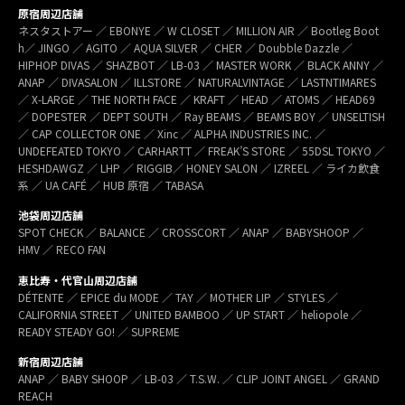
原宿周辺店舗
ネスタストアー ／ EBONYE ／ W CLOSET ／ MILLION AIR ／ Bootleg Boot
h／ JINGO ／ AGITO ／ AQUA SILVER ／ CHER ／ Doubble Dazzle ／
HIPHOP DIVAS ／ SHAZBOT ／ LB-03 ／ MASTER WORK ／ BLACK ANNY ／
ANAP ／ DIVASALON ／ ILLSTORE ／ NATURALVINTAGE ／ LASTNTIMARES
／ X-LARGE ／ THE NORTH FACE ／ KRAFT ／ HEAD ／ ATOMS ／ HEAD69
／ DOPESTER ／ DEPT SOUTH ／ Ray BEAMS ／ BEAMS BOY ／ UNSELTISH
／ CAP COLLECTOR ONE ／ Xinc ／ ALPHA INDUSTRIES INC. ／
UNDEFEATED TOKYO ／ CARHARTT ／ FREAK’S STORE ／ 55DSL TOKYO ／
HESHDAWGZ ／ LHP ／ RIGGIB／ HONEY SALON ／ IZREEL ／ ライカ飲食
系 ／ UA CAFÉ ／ HUB 原宿 ／ TABASA
池袋周辺店舗
SPOT CHECK ／ BALANCE ／ CROSSCORT ／ ANAP ／ BABYSHOOP ／
HMV ／ RECO FAN
恵比寿・代官山周辺店舗
DÉTENTE ／ EPICE du MODE ／ TAY ／ MOTHER LIP ／ STYLES ／
CALIFORNIA STREET ／ UNITED BAMBOO ／ UP START ／ heliopole ／
READY STEADY GO! ／ SUPREME
新宿周辺店舗
ANAP ／ BABY SHOOP ／ LB-03 ／ T.S.W. ／ CLIP JOINT ANGEL ／ GRAND
REACH