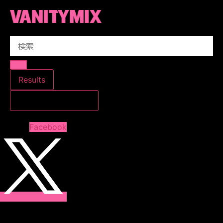
コ
ン
テ
Search
ン
...
ツ
に
ス
Results
キ
すべての結果を見る
ッ
プ
Facebook