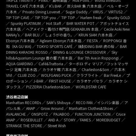
TRIPLE TWENTY ／ PinkX／ 島唄楽園 ／ Holl Point ／ World Investors
TRAVEL CAFÉ 六本木店 ／ K’s BAR ／ 炭火BAR 集 六本木店 ／ ベル・オーブ
六本木 ／ Privato Dining Lovenet ／ Sugar Daddy ／ VIRUS ／ VIRTUS2 ／
TIP TOP CAVE ／ TIP TOP you ／ TIP TOP ／ Harlem freak ／ Spunky GOLD
／ Spunky PLATINUM ／ Hot Staff ／ BAR WATER POT ／ アボットチョイス
六本木店 ／ ヘアメイク・着付け専門店 GEKKABIJIN 本店 ／ Cecile Aoki New
NANAy’s ／ BAR BLU ／ しょうがの香り。／ KRUN SIAM 六本木店 ／
Ebonye 六本木店 ／ Agleam Ebonye 六本木店 ／ FIESTA ／ ROPPONGI 香
和（KA GU WA) ／ TOKYO SPORTS CAFÉ ／ 焼酎DINIG BAR 虎の桜 ／ BAR
DINING KARAOKE ROSSO ／ DINING & LOUNGE CROSSOVER ／ Sky
hills&Aquarium Lounge 蒼の響 六本木店 ／ Bar 7th Ave.in Roppongi ／
AQUA GIARDINO ／ Café&Trattoria ／ ターボロ ディ マリア／フットマッサ
ージ 足庵 六本木店 ／ カラオケ館 六本木店 ／ Charleston&Son ／ 六本木
VIVI ／ CLUB ZOO ／ WOLFGANG PUCK ／ クラブライト ／ Bar FreeLe ／ プ
ロポーション ／ J-BAR ／ FIRST HOUSE ／ カラオケ パセラ ／ カラオケ シ
ダックス ／ PIZZERIA Charleston&Son ／ WORLDSTAR CAFE
渋谷周辺店舗
Manhattan RECORDs ／ SAM’s Shibuya ／ RECO FAN ／イシバシ楽器 ／ ア
パレル系 ／ ANAP ／ Grow Around ／ Manhattan Clothes&Shoes ／
AVALANCHE ／ ONSPOTZ ／ PAJABOO ／ FUNCTION JUNCTION ／ Cruce
ANAP ／ ROSEBULLET ／ AND A ／ STOMY ／FAMES ／ MOREBUDGET ／
STRANGE THE STORE ／ Street Wish
原宿周辺店舗