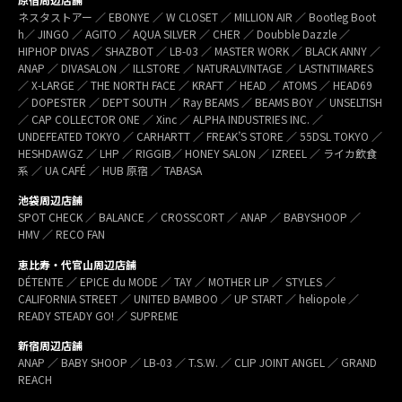
ネスタストアー ／ EBONYE ／ W CLOSET ／ MILLION AIR ／ Bootleg Boot
h／ JINGO ／ AGITO ／ AQUA SILVER ／ CHER ／ Doubble Dazzle ／
HIPHOP DIVAS ／ SHAZBOT ／ LB-03 ／ MASTER WORK ／ BLACK ANNY ／
ANAP ／ DIVASALON ／ ILLSTORE ／ NATURALVINTAGE ／ LASTNTIMARES
／ X-LARGE ／ THE NORTH FACE ／ KRAFT ／ HEAD ／ ATOMS ／ HEAD69
／ DOPESTER ／ DEPT SOUTH ／ Ray BEAMS ／ BEAMS BOY ／ UNSELTISH
／ CAP COLLECTOR ONE ／ Xinc ／ ALPHA INDUSTRIES INC. ／
UNDEFEATED TOKYO ／ CARHARTT ／ FREAK’S STORE ／ 55DSL TOKYO ／
HESHDAWGZ ／ LHP ／ RIGGIB／ HONEY SALON ／ IZREEL ／ ライカ飲食
系 ／ UA CAFÉ ／ HUB 原宿 ／ TABASA
池袋周辺店舗
SPOT CHECK ／ BALANCE ／ CROSSCORT ／ ANAP ／ BABYSHOOP ／
HMV ／ RECO FAN
恵比寿・代官山周辺店舗
DÉTENTE ／ EPICE du MODE ／ TAY ／ MOTHER LIP ／ STYLES ／
CALIFORNIA STREET ／ UNITED BAMBOO ／ UP START ／ heliopole ／
READY STEADY GO! ／ SUPREME
新宿周辺店舗
ANAP ／ BABY SHOOP ／ LB-03 ／ T.S.W. ／ CLIP JOINT ANGEL ／ GRAND
REACH