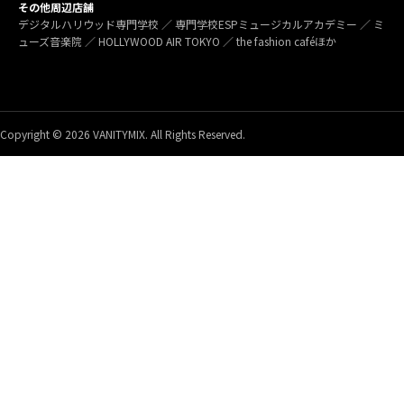
その他周辺店舗
デジタルハリウッド専門学校 ／ 専門学校ESPミュージカルアカデミー ／ ミ
ューズ音楽院 ／ HOLLYWOOD AIR TOKYO ／ the fashion caféほか
Copyright © 2026 VANITYMIX. All Rights Reserved.