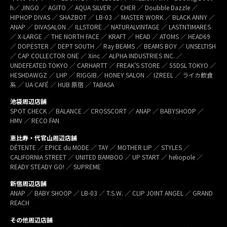
h／ JINGO ／ AGITO ／ AQUA SILVER ／ CHER ／ Doubble Dazzle ／
HIPHOP DIVAS ／ SHAZBOT ／ LB-03 ／ MASTER WORK ／ BLACK ANNY ／
ANAP ／ DIVASALON ／ ILLSTORE ／ NATURALVINTAGE ／ LASTNTIMARES
／ X-LARGE ／ THE NORTH FACE ／ KRAFT ／ HEAD ／ ATOMS ／ HEAD69
／ DOPESTER ／ DEPT SOUTH ／ Ray BEAMS ／ BEAMS BOY ／ UNSELTISH
／ CAP COLLECTOR ONE ／ Xinc ／ ALPHA INDUSTRIES INC. ／
UNDEFEATED TOKYO ／ CARHARTT ／ FREAK’S STORE ／ 55DSL TOKYO ／
HESHDAWGZ ／ LHP ／ RIGGIB／ HONEY SALON ／ IZREEL ／ ライカ飲食
系 ／ UA CAFÉ ／ HUB 原宿 ／ TABASA
池袋周辺店舗
SPOT CHECK ／ BALANCE ／ CROSSCORT ／ ANAP ／ BABYSHOOP ／
HMV ／ RECO FAN
恵比寿・代官山周辺店舗
DÉTENTE ／ EPICE du MODE ／ TAY ／ MOTHER LIP ／ STYLES ／
CALIFORNIA STREET ／ UNITED BAMBOO ／ UP START ／ heliopole ／
READY STEADY GO! ／ SUPREME
新宿周辺店舗
ANAP ／ BABY SHOOP ／ LB-03 ／ T.S.W. ／ CLIP JOINT ANGEL ／ GRAND
REACH
その他周辺店舗