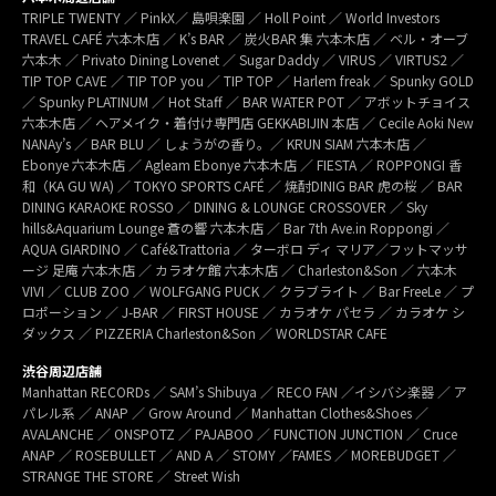
TRIPLE TWENTY ／ PinkX／ 島唄楽園 ／ Holl Point ／ World Investors
TRAVEL CAFÉ 六本木店 ／ K’s BAR ／ 炭火BAR 集 六本木店 ／ ベル・オーブ
六本木 ／ Privato Dining Lovenet ／ Sugar Daddy ／ VIRUS ／ VIRTUS2 ／
TIP TOP CAVE ／ TIP TOP you ／ TIP TOP ／ Harlem freak ／ Spunky GOLD
／ Spunky PLATINUM ／ Hot Staff ／ BAR WATER POT ／ アボットチョイス
六本木店 ／ ヘアメイク・着付け専門店 GEKKABIJIN 本店 ／ Cecile Aoki New
NANAy’s ／ BAR BLU ／ しょうがの香り。／ KRUN SIAM 六本木店 ／
Ebonye 六本木店 ／ Agleam Ebonye 六本木店 ／ FIESTA ／ ROPPONGI 香
和（KA GU WA) ／ TOKYO SPORTS CAFÉ ／ 焼酎DINIG BAR 虎の桜 ／ BAR
DINING KARAOKE ROSSO ／ DINING & LOUNGE CROSSOVER ／ Sky
hills&Aquarium Lounge 蒼の響 六本木店 ／ Bar 7th Ave.in Roppongi ／
AQUA GIARDINO ／ Café&Trattoria ／ ターボロ ディ マリア／フットマッサ
ージ 足庵 六本木店 ／ カラオケ館 六本木店 ／ Charleston&Son ／ 六本木
VIVI ／ CLUB ZOO ／ WOLFGANG PUCK ／ クラブライト ／ Bar FreeLe ／ プ
ロポーション ／ J-BAR ／ FIRST HOUSE ／ カラオケ パセラ ／ カラオケ シ
ダックス ／ PIZZERIA Charleston&Son ／ WORLDSTAR CAFE
渋谷周辺店舗
Manhattan RECORDs ／ SAM’s Shibuya ／ RECO FAN ／イシバシ楽器 ／ ア
パレル系 ／ ANAP ／ Grow Around ／ Manhattan Clothes&Shoes ／
AVALANCHE ／ ONSPOTZ ／ PAJABOO ／ FUNCTION JUNCTION ／ Cruce
ANAP ／ ROSEBULLET ／ AND A ／ STOMY ／FAMES ／ MOREBUDGET ／
STRANGE THE STORE ／ Street Wish