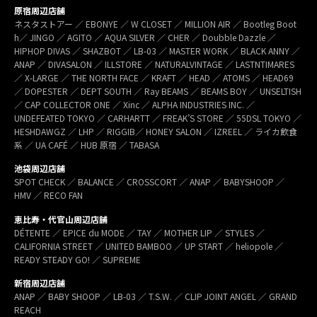
原宿周辺店舗
ネスタストアー ／ EBONYE ／ W CLOSET ／ MILLION AIR ／ Bootleg Boot
h／ JINGO ／ AGITO ／ AQUA SILVER ／ CHER ／ Doubble Dazzle ／
HIPHOP DIVAS ／ SHAZBOT ／ LB-03 ／ MASTER WORK ／ BLACK ANNY ／
ANAP ／ DIVASALON ／ ILLSTORE ／ NATURALVINTAGE ／ LASTNTIMARES
／ X-LARGE ／ THE NORTH FACE ／ KRAFT ／ HEAD ／ ATOMS ／ HEAD69
／ DOPESTER ／ DEPT SOUTH ／ Ray BEAMS ／ BEAMS BOY ／ UNSELTISH
／ CAP COLLECTOR ONE ／ Xinc ／ ALPHA INDUSTRIES INC. ／
UNDEFEATED TOKYO ／ CARHARTT ／ FREAK’S STORE ／ 55DSL TOKYO ／
HESHDAWGZ ／ LHP ／ RIGGIB／ HONEY SALON ／ IZREEL ／ ライカ飲食
系 ／ UA CAFÉ ／ HUB 原宿 ／ TABASA
池袋周辺店舗
SPOT CHECK ／ BALANCE ／ CROSSCORT ／ ANAP ／ BABYSHOOP ／
HMV ／ RECO FAN
恵比寿・代官山周辺店舗
DÉTENTE ／ EPICE du MODE ／ TAY ／ MOTHER LIP ／ STYLES ／
CALIFORNIA STREET ／ UNITED BAMBOO ／ UP START ／ heliopole ／
READY STEADY GO! ／ SUPREME
新宿周辺店舗
ANAP ／ BABY SHOOP ／ LB-03 ／ T.S.W. ／ CLIP JOINT ANGEL ／ GRAND
REACH