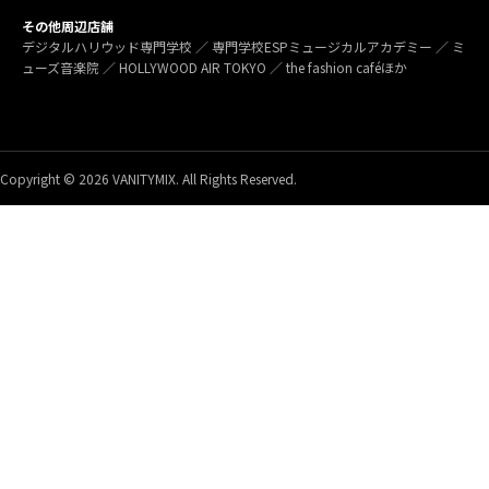
その他周辺店舗
デジタルハリウッド専門学校 ／ 専門学校ESPミュージカルアカデミー ／ ミ
ューズ音楽院 ／ HOLLYWOOD AIR TOKYO ／ the fashion caféほか
Copyright © 2026 VANITYMIX. All Rights Reserved.