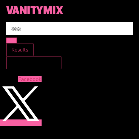
コ
ン
テ
Search
ン
...
ツ
に
ス
Results
キ
すべての結果を見る
ッ
プ
Facebook