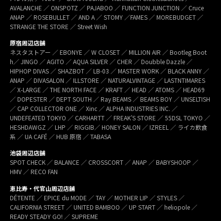
AVALANCHE ／ ONSPOTZ ／ PAJABOO ／ FUNCTION JUNCTION ／ Cruce
ANAP ／ ROSEBULLET ／ AND A ／ STOMY ／FAMES ／ MOREBUDGET ／
STRANGE THE STORE ／ Street Wish
原宿周辺店舗
ネスタストアー ／ EBONYE ／ W CLOSET ／ MILLION AIR ／ Bootleg Boot
h／ JINGO ／ AGITO ／ AQUA SILVER ／ CHER ／ Doubble Dazzle ／
HIPHOP DIVAS ／ SHAZBOT ／ LB-03 ／ MASTER WORK ／ BLACK ANNY ／
ANAP ／ DIVASALON ／ ILLSTORE ／ NATURALVINTAGE ／ LASTNTIMARES
／ X-LARGE ／ THE NORTH FACE ／ KRAFT ／ HEAD ／ ATOMS ／ HEAD69
／ DOPESTER ／ DEPT SOUTH ／ Ray BEAMS ／ BEAMS BOY ／ UNSELTISH
／ CAP COLLECTOR ONE ／ Xinc ／ ALPHA INDUSTRIES INC. ／
UNDEFEATED TOKYO ／ CARHARTT ／ FREAK’S STORE ／ 55DSL TOKYO ／
HESHDAWGZ ／ LHP ／ RIGGIB／ HONEY SALON ／ IZREEL ／ ライカ飲食
系 ／ UA CAFÉ ／ HUB 原宿 ／ TABASA
池袋周辺店舗
SPOT CHECK ／ BALANCE ／ CROSSCORT ／ ANAP ／ BABYSHOOP ／
HMV ／ RECO FAN
恵比寿・代官山周辺店舗
DÉTENTE ／ EPICE du MODE ／ TAY ／ MOTHER LIP ／ STYLES ／
CALIFORNIA STREET ／ UNITED BAMBOO ／ UP START ／ heliopole ／
READY STEADY GO! ／ SUPREME