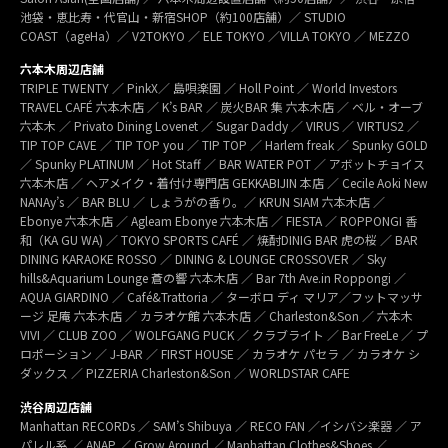
池袋・恵比寿・代官山・新宿SHOP（約100店舗）／ STUDIO
COAST（ageHa）／ V2TOKYO ／ ELE TOKYO ／VILLA TOKYO ／ MEZZO
六本木周辺店舗
TRIPLE TWENTY ／ PinkX／ 島唄楽園 ／ Holl Point ／ World Investors
TRAVEL CAFÉ 六本木店 ／ K’s BAR ／ 炭火BAR 集 六本木店 ／ ベル・オーブ
六本木 ／ Privato Dining Lovenet ／ Sugar Daddy ／ VIRUS ／ VIRTUS2 ／
TIP TOP CAVE ／ TIP TOP you ／ TIP TOP ／ Harlem freak ／ Spunky GOLD
／ Spunky PLATINUM ／ Hot Staff ／ BAR WATER POT ／ アボットチョイス
六本木店 ／ ヘアメイク・着付け専門店 GEKKABIJIN 本店 ／ Cecile Aoki New
NANAy’s ／ BAR BLU ／ しょうがの香り。／ KRUN SIAM 六本木店 ／
Ebonye 六本木店 ／ Agleam Ebonye 六本木店 ／ FIESTA ／ ROPPONGI 香
和（KA GU WA) ／ TOKYO SPORTS CAFÉ ／ 焼酎DINIG BAR 虎の桜 ／ BAR
DINING KARAOKE ROSSO ／ DINING & LOUNGE CROSSOVER ／ Sky
hills&Aquarium Lounge 蒼の響 六本木店 ／ Bar 7th Ave.in Roppongi ／
AQUA GIARDINO ／ Café&Trattoria ／ ターボロ ディ マリア／フットマッサ
ージ 足庵 六本木店 ／ カラオケ館 六本木店 ／ Charleston&Son ／ 六本木
VIVI ／ CLUB ZOO ／ WOLFGANG PUCK ／ クラブライト ／ Bar FreeLe ／ プ
ロポーション ／ J-BAR ／ FIRST HOUSE ／ カラオケ パセラ ／ カラオケ シ
ダックス ／ PIZZERIA Charleston&Son ／ WORLDSTAR CAFE
渋谷周辺店舗
Manhattan RECORDs ／ SAM’s Shibuya ／ RECO FAN ／イシバシ楽器 ／ ア
パレル系 ／ ANAP ／ Grow Around ／ Manhattan Clothes&Shoes ／