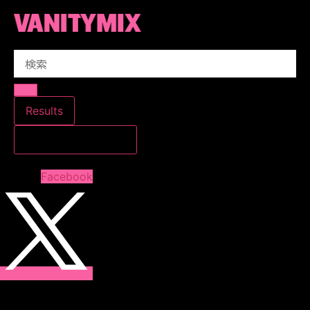
コ
ン
テ
Search
ン
...
ツ
に
ス
Results
キ
すべての結果を見る
ッ
プ
Facebook