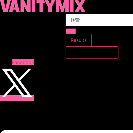
コ
ン
Search
テ
...
ン
ツ
に
Results
ス
すべての結果を見る
キ
ッ
Facebook
プ