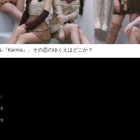
ル『Karma』、その恋のゆくえはどこか？
い
ツを
ドを