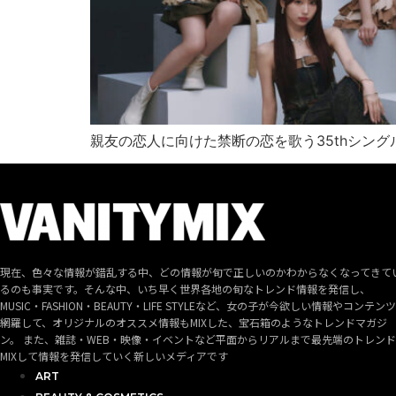
親友の恋人に向けた禁断の恋を歌う35thシング
現在、色々な情報が錯乱する中、どの情報が旬で正しいのかわからなくなってきて
るのも事実です。そんな中、いち早く世界各地の旬なトレンド情報を発信し、
MUSIC・FASHION・BEAUTY・LIFE STYLEなど、女の子が今欲しい情報やコンテン
網羅して、オリジナルのオススメ情報もMIXした、宝石箱のようなトレンドマガジ
ン。 また、雑誌・WEB・映像・イベントなど平面からリアルまで最先端のトレン
MIXして情報を発信していく新しいメディアです
ART