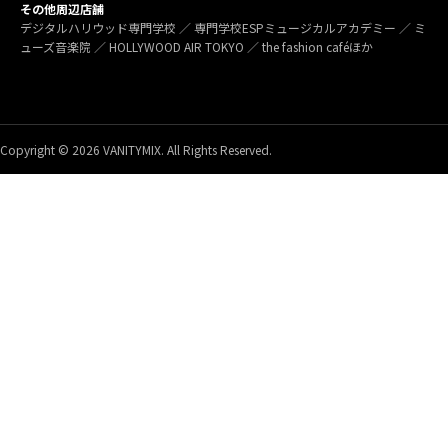
その他周辺店舗
デジタルハリウッド専門学校 ／ 専門学校ESPミュージカルアカデミー ／ ミ
ューズ音楽院 ／ HOLLYWOOD AIR TOKYO ／ the fashion caféほか
Copyright © 2026 VANITYMIX. All Rights Reserved.