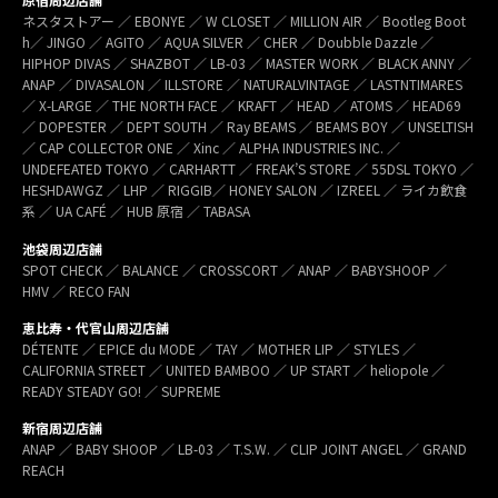
ネスタストアー ／ EBONYE ／ W CLOSET ／ MILLION AIR ／ Bootleg Boot
h／ JINGO ／ AGITO ／ AQUA SILVER ／ CHER ／ Doubble Dazzle ／
HIPHOP DIVAS ／ SHAZBOT ／ LB-03 ／ MASTER WORK ／ BLACK ANNY ／
ANAP ／ DIVASALON ／ ILLSTORE ／ NATURALVINTAGE ／ LASTNTIMARES
／ X-LARGE ／ THE NORTH FACE ／ KRAFT ／ HEAD ／ ATOMS ／ HEAD69
／ DOPESTER ／ DEPT SOUTH ／ Ray BEAMS ／ BEAMS BOY ／ UNSELTISH
／ CAP COLLECTOR ONE ／ Xinc ／ ALPHA INDUSTRIES INC. ／
UNDEFEATED TOKYO ／ CARHARTT ／ FREAK’S STORE ／ 55DSL TOKYO ／
HESHDAWGZ ／ LHP ／ RIGGIB／ HONEY SALON ／ IZREEL ／ ライカ飲食
系 ／ UA CAFÉ ／ HUB 原宿 ／ TABASA
池袋周辺店舗
SPOT CHECK ／ BALANCE ／ CROSSCORT ／ ANAP ／ BABYSHOOP ／
HMV ／ RECO FAN
恵比寿・代官山周辺店舗
DÉTENTE ／ EPICE du MODE ／ TAY ／ MOTHER LIP ／ STYLES ／
CALIFORNIA STREET ／ UNITED BAMBOO ／ UP START ／ heliopole ／
READY STEADY GO! ／ SUPREME
新宿周辺店舗
ANAP ／ BABY SHOOP ／ LB-03 ／ T.S.W. ／ CLIP JOINT ANGEL ／ GRAND
REACH