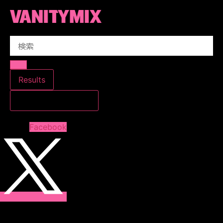
コ
ン
テ
Search
ン
...
ツ
に
ス
Results
キ
すべての結果を見る
ッ
プ
Facebook