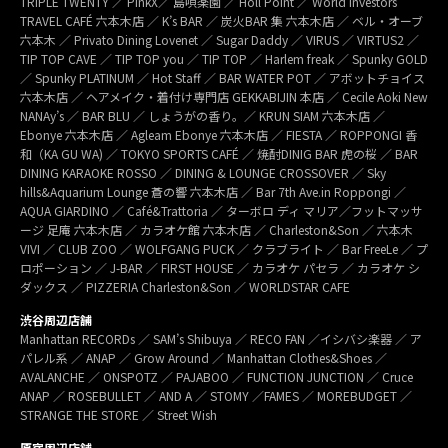
TRIPLE TWENTY ／ PinkX／ 島唄楽園 ／ Holl Point ／ World Investors
TRAVEL CAFÉ 六本木店 ／ K’s BAR ／ 炭火BAR 集 六本木店 ／ ベル・オーブ
六本木 ／ Privato Dining Lovenet ／ Sugar Daddy ／ VIRUS ／ VIRTUS2 ／
TIP TOP CAVE ／ TIP TOP you ／ TIP TOP ／ Harlem freak ／ Spunky GOLD
／ Spunky PLATINUM ／ Hot Staff ／ BAR WATER POT ／ アボットチョイス
六本木店 ／ ヘアメイク・着付け専門店 GEKKABIJIN 本店 ／ Cecile Aoki New
NANAy’s ／ BAR BLU ／ しょうがの香り。／ KRUN SIAM 六本木店 ／
Ebonye 六本木店 ／ Agleam Ebonye 六本木店 ／ FIESTA ／ ROPPONGI 香
和（KA GU WA) ／ TOKYO SPORTS CAFÉ ／ 焼酎DINIG BAR 虎の桜 ／ BAR
DINING KARAOKE ROSSO ／ DINING & LOUNGE CROSSOVER ／ Sky
hills&Aquarium Lounge 蒼の響 六本木店 ／ Bar 7th Ave.in Roppongi ／
AQUA GIARDINO ／ Café&Trattoria ／ ターボロ ディ マリア／フットマッサ
ージ 足庵 六本木店 ／ カラオケ館 六本木店 ／ Charleston&Son ／ 六本木
VIVI ／ CLUB ZOO ／ WOLFGANG PUCK ／ クラブライト ／ Bar FreeLe ／ プ
ロポーション ／ J-BAR ／ FIRST HOUSE ／ カラオケ パセラ ／ カラオケ シ
ダックス ／ PIZZERIA Charleston&Son ／ WORLDSTAR CAFE
渋谷周辺店舗
Manhattan RECORDs ／ SAM’s Shibuya ／ RECO FAN ／イシバシ楽器 ／ ア
パレル系 ／ ANAP ／ Grow Around ／ Manhattan Clothes&Shoes ／
AVALANCHE ／ ONSPOTZ ／ PAJABOO ／ FUNCTION JUNCTION ／ Cruce
ANAP ／ ROSEBULLET ／ AND A ／ STOMY ／FAMES ／ MOREBUDGET ／
STRANGE THE STORE ／ Street Wish
原宿周辺店舗