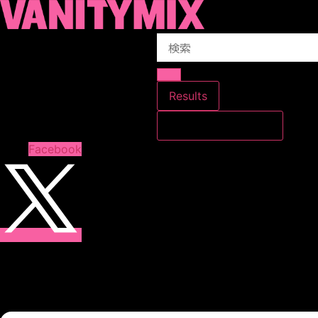
コ
ン
Search
テ
...
ン
ツ
に
Results
ス
すべての結果を見る
キ
ッ
Facebook
プ