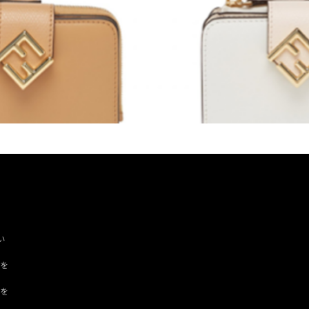
い
ツを
ドを