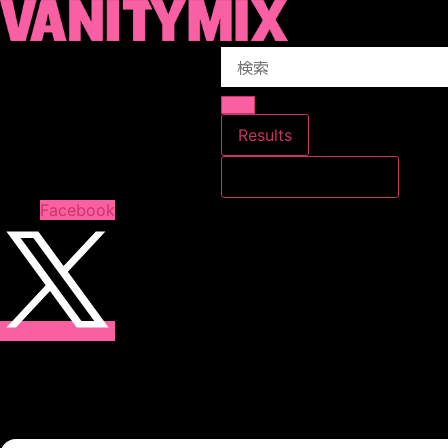
コ
ン
Search
テ
...
ン
ツ
に
Results
ス
すべての結果を見る
キ
ッ
Facebook
プ