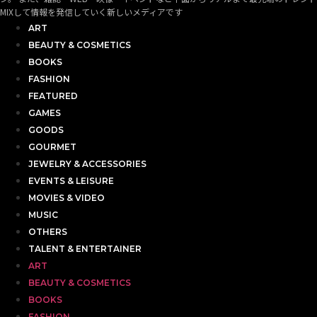
MIXして情報を発信していく新しいメディアです
ART
BEAUTY & COSMETICS
BOOKS
FASHION
FEATURED
GAMES
GOODS
GOURMET
JEWELRY & ACCESSORIES
EVENTS & LEISURE
MOVIES & VIDEO
MUSIC
OTHERS
TALENT & ENTERTAINER
ART
BEAUTY & COSMETICS
BOOKS
FASHION