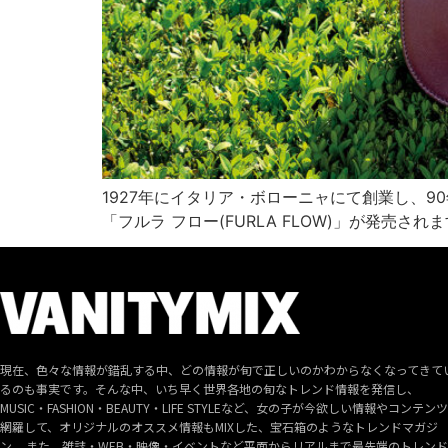
1927年にイタリア・ボローニャにて創業し、9
「フルラ フロー(FURLA FLOW)」が発売されます。
現在、色々な情報が錯乱する中、どの情報が旬で正しいのかわからなくなってきて
るのも事実です。そんな中、いち早く世界各地の旬なトレンド情報を発信し、
MUSIC・FASHION・BEAUTY・LIFE STYLEなど、女の子が今欲しい情報やコンテン
網羅して、オリジナルのオススメ情報もMIXした、宝石箱のようなトレンドマガジ
ン。 また、雑誌・WEB・映像・イベントなど平面からリアルまで最先端のトレン