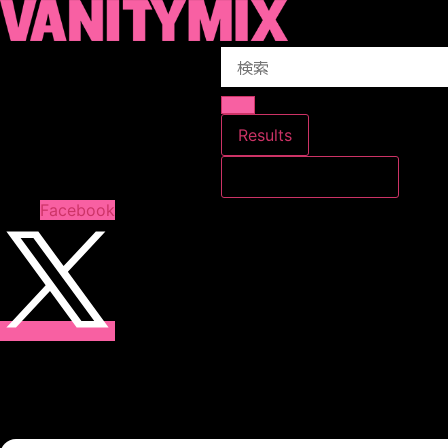
コ
ン
Search
テ
...
ン
ツ
に
Results
ス
すべての結果を見る
キ
ッ
Facebook
プ