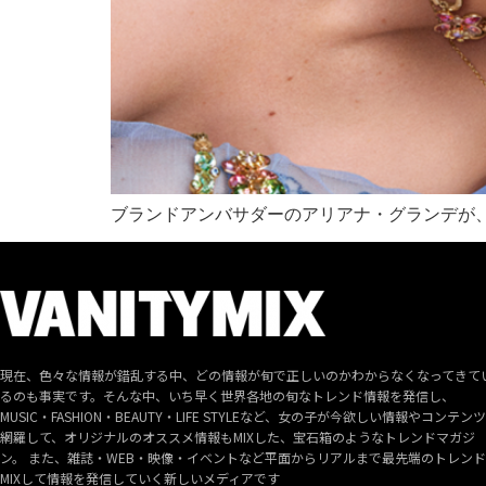
ブランドアンバサダーのアリアナ・グランデが、「M
現在、色々な情報が錯乱する中、どの情報が旬で正しいのかわからなくなってきて
るのも事実です。そんな中、いち早く世界各地の旬なトレンド情報を発信し、
MUSIC・FASHION・BEAUTY・LIFE STYLEなど、女の子が今欲しい情報やコンテン
網羅して、オリジナルのオススメ情報もMIXした、宝石箱のようなトレンドマガジ
ン。 また、雑誌・WEB・映像・イベントなど平面からリアルまで最先端のトレン
MIXして情報を発信していく新しいメディアです