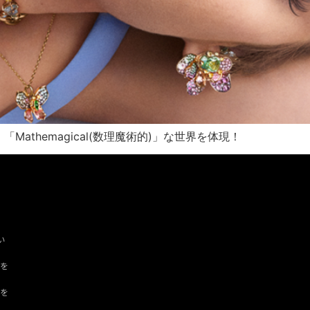
athemagical(数理魔術的)」な世界を体現！
い
ツを
ドを