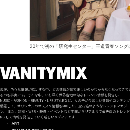
20年で初の「研究生センター」王道青春ソング
現在、色々な情報が錯乱する中、どの情報が旬で正しいのかわからなくなってきて
るのも事実です。そんな中、いち早く世界各地の旬なトレンド情報を発信し、
MUSIC・FASHION・BEAUTY・LIFE STYLEなど、女の子が今欲しい情報やコンテン
網羅して、オリジナルのオススメ情報もMIXした、宝石箱のようなトレンドマガジ
ン。 また、雑誌・WEB・映像・イベントなど平面からリアルまで最先端のトレン
MIXして情報を発信していく新しいメディアです
ART