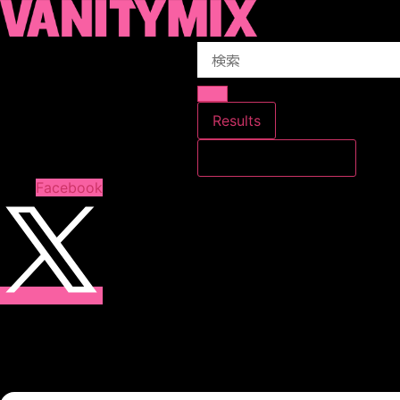
コ
ン
Search
テ
...
ン
ツ
に
Results
ス
すべての結果を見る
キ
ッ
Facebook
プ