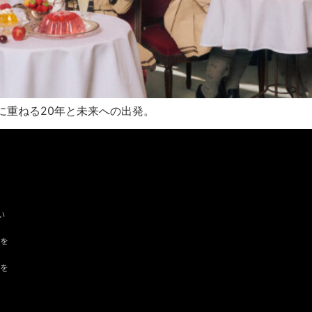
に重ねる20年と未来への出発。
い
ツを
ドを