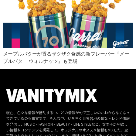
メープルバターが香るザクザク食感の新フレーバー『メー
プルバター ウォルナッツ』も登場
現在、色々な情報が錯乱する中、どの情報が旬で正しいのかわからなくなっ
てきているのも事実です。そんな中、いち早く世界各地の旬なトレンド情報
を発信し、MUSIC・FASHION・BEAUTY・LIFE STYLEなど、女の子が今欲し
い情報やコンテンツを網羅して、オリジナルのオススメ情報もMIXした、宝
石箱のようなトレンドマガジン。 また、雑誌・WEB・映像・イベントなど