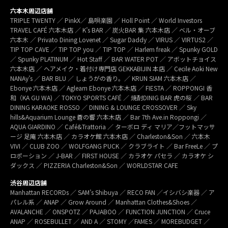
六本木周辺店舗
TRIPLE TWENTY ／ PinkX／ 島唄楽園 ／ Holl Point ／ World Investors
TRAVEL CAFÉ 六本木店 ／ K’s BAR ／ 炭火BAR 集 六本木店 ／ ベル・オーブ
六本木 ／ Privato Dining Lovenet ／ Sugar Daddy ／ VIRUS ／ VIRTUS2 ／
TIP TOP CAVE ／ TIP TOP you ／ TIP TOP ／ Harlem freak ／ Spunky GOLD
／ Spunky PLATINUM ／ Hot Staff ／ BAR WATER POT ／ アボットチョイス
六本木店 ／ ヘアメイク・着付け専門店 GEKKABIJIN 本店 ／ Cecile Aoki New
NANAy’s ／ BAR BLU ／ しょうがの香り。／ KRUN SIAM 六本木店 ／
Ebonye 六本木店 ／ Agleam Ebonye 六本木店 ／ FIESTA ／ ROPPONGI 香
和（KA GU WA) ／ TOKYO SPORTS CAFÉ ／ 焼酎DINIG BAR 虎の桜 ／ BAR
DINING KARAOKE ROSSO ／ DINING & LOUNGE CROSSOVER ／ Sky
hills&Aquarium Lounge 蒼の響 六本木店 ／ Bar 7th Ave.in Roppongi ／
AQUA GIARDINO ／ Café&Trattoria ／ ターボロ ディ マリア／フットマッサ
ージ 足庵 六本木店 ／ カラオケ館 六本木店 ／ Charleston&Son ／ 六本木
VIVI ／ CLUB ZOO ／ WOLFGANG PUCK ／ クラブライト ／ Bar FreeLe ／ プ
ロポーション ／ J-BAR ／ FIRST HOUSE ／ カラオケ パセラ ／ カラオケ シ
ダックス ／ PIZZERIA Charleston&Son ／ WORLDSTAR CAFE
渋谷周辺店舗
Manhattan RECORDs ／ SAM’s Shibuya ／ RECO FAN ／イシバシ楽器 ／ ア
パレル系 ／ ANAP ／ Grow Around ／ Manhattan Clothes&Shoes ／
AVALANCHE ／ ONSPOTZ ／ PAJABOO ／ FUNCTION JUNCTION ／ Cruce
ANAP ／ ROSEBULLET ／ AND A ／ STOMY ／FAMES ／ MOREBUDGET ／