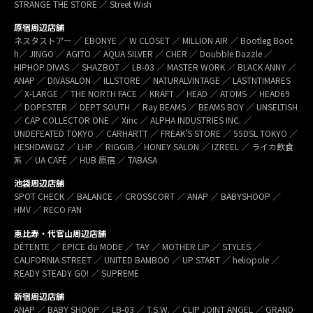
STRANGE THE STORE ／ Street Wish
原宿周辺店舗
ネスタストアー ／ EBONYE ／ W CLOSET ／ MILLION AIR ／ Bootleg Boot
h／ JINGO ／ AGITO ／ AQUA SILVER ／ CHER ／ Doubble Dazzle ／
HIPHOP DIVAS ／ SHAZBOT ／ LB-03 ／ MASTER WORK ／ BLACK ANNY ／
ANAP ／ DIVASALON ／ ILLSTORE ／ NATURALVINTAGE ／ LASTNTIMARES
／ X-LARGE ／ THE NORTH FACE ／ KRAFT ／ HEAD ／ ATOMS ／ HEAD69
／ DOPESTER ／ DEPT SOUTH ／ Ray BEAMS ／ BEAMS BOY ／ UNSELTISH
／ CAP COLLECTOR ONE ／ Xinc ／ ALPHA INDUSTRIES INC. ／
UNDEFEATED TOKYO ／ CARHARTT ／ FREAK’S STORE ／ 55DSL TOKYO ／
HESHDAWGZ ／ LHP ／ RIGGIB／ HONEY SALON ／ IZREEL ／ ライカ飲食
系 ／ UA CAFÉ ／ HUB 原宿 ／ TABASA
池袋周辺店舗
SPOT CHECK ／ BALANCE ／ CROSSCORT ／ ANAP ／ BABYSHOOP ／
HMV ／ RECO FAN
恵比寿・代官山周辺店舗
DÉTENTE ／ EPICE du MODE ／ TAY ／ MOTHER LIP ／ STYLES ／
CALIFORNIA STREET ／ UNITED BAMBOO ／ UP START ／ heliopole ／
READY STEADY GO! ／ SUPREME
新宿周辺店舗
ANAP ／ BABY SHOOP ／ LB-03 ／ T.S.W. ／ CLIP JOINT ANGEL ／ GRAND