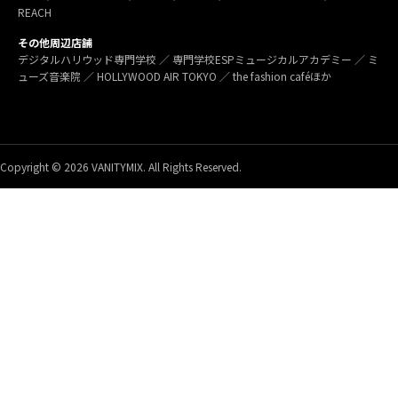
REACH
その他周辺店舗
デジタルハリウッド専門学校 ／ 専門学校ESPミュージカルアカデミー ／ ミ
ューズ音楽院 ／ HOLLYWOOD AIR TOKYO ／ the fashion caféほか
Copyright © 2026 VANITYMIX. All Rights Reserved.