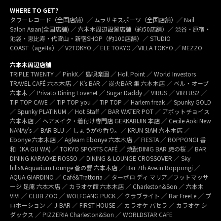
WHERE TO GET?
タワーレコード（全国店舗）／ ムラサキスポーツ（全国店舗）／ Nail
Salon Asian(全国店舗) ／ 六本木周辺設置店舗（約50店舗）／ 渋谷・原宿・
池袋・恵比寿・代官山・新宿SHOP（約100店舗）／ STUDIO
COAST（ageHa）／ V2TOKYO ／ ELE TOKYO ／VILLA TOKYO ／ MEZZO
六本木周辺店舗
TRIPLE TWENTY ／ PinkX／ 島唄楽園 ／ Holl Point ／ World Investors
TRAVEL CAFÉ 六本木店 ／ K’s BAR ／ 炭火BAR 集 六本木店 ／ ベル・オーブ
六本木 ／ Privato Dining Lovenet ／ Sugar Daddy ／ VIRUS ／ VIRTUS2 ／
TIP TOP CAVE ／ TIP TOP you ／ TIP TOP ／ Harlem freak ／ Spunky GOLD
／ Spunky PLATINUM ／ Hot Staff ／ BAR WATER POT ／ アボットチョイス
六本木店 ／ ヘアメイク・着付け専門店 GEKKABIJIN 本店 ／ Cecile Aoki New
NANAy’s ／ BAR BLU ／ しょうがの香り。／ KRUN SIAM 六本木店 ／
Ebonye 六本木店 ／ Agleam Ebonye 六本木店 ／ FIESTA ／ ROPPONGI 香
和（KA GU WA) ／ TOKYO SPORTS CAFÉ ／ 焼酎DINIG BAR 虎の桜 ／ BAR
DINING KARAOKE ROSSO ／ DINING & LOUNGE CROSSOVER ／ Sky
hills&Aquarium Lounge 蒼の響 六本木店 ／ Bar 7th Ave.in Roppongi ／
AQUA GIARDINO ／ Café&Trattoria ／ ターボロ ディ マリア／フットマッサ
ージ 足庵 六本木店 ／ カラオケ館 六本木店 ／ Charleston&Son ／ 六本木
VIVI ／ CLUB ZOO ／ WOLFGANG PUCK ／ クラブライト ／ Bar FreeLe ／ プ
ロポーション ／ J-BAR ／ FIRST HOUSE ／ カラオケ パセラ ／ カラオケ シ
ダックス ／ PIZZERIA Charleston&Son ／ WORLDSTAR CAFE