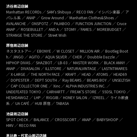
渋谷周辺店舗
Manhattan RECORDs ／ SAM’s Shibuya ／ RECO FAN ／イシバシ楽器 ／ ア
パレル系 ／ ANAP ／ Grow Around ／ Manhattan Clothes&Shoes ／
AVALANCHE ／ ONSPOTZ ／ PAJABOO ／ FUNCTION JUNCTION ／ Cruce
ANAP ／ ROSEBULLET ／ AND A ／ STOMY ／FAMES ／ MOREBUDGET ／
STRANGE THE STORE ／ Street Wish
原宿周辺店舗
ネスタストアー ／ EBONYE ／ W CLOSET ／ MILLION AIR ／ Bootleg Boot
h／ JINGO ／ AGITO ／ AQUA SILVER ／ CHER ／ Doubble Dazzle ／
HIPHOP DIVAS ／ SHAZBOT ／ LB-03 ／ MASTER WORK ／ BLACK ANNY ／
ANAP ／ DIVASALON ／ ILLSTORE ／ NATURALVINTAGE ／ LASTNTIMARES
／ X-LARGE ／ THE NORTH FACE ／ KRAFT ／ HEAD ／ ATOMS ／ HEAD69
／ DOPESTER ／ DEPT SOUTH ／ Ray BEAMS ／ BEAMS BOY ／ UNSELTISH
／ CAP COLLECTOR ONE ／ Xinc ／ ALPHA INDUSTRIES INC. ／
UNDEFEATED TOKYO ／ CARHARTT ／ FREAK’S STORE ／ 55DSL TOKYO ／
HESHDAWGZ ／ LHP ／ RIGGIB／ HONEY SALON ／ IZREEL ／ ライカ飲食
系 ／ UA CAFÉ ／ HUB 原宿 ／ TABASA
池袋周辺店舗
SPOT CHECK ／ BALANCE ／ CROSSCORT ／ ANAP ／ BABYSHOOP ／
HMV ／ RECO FAN
恵比寿・代官山周辺店舗