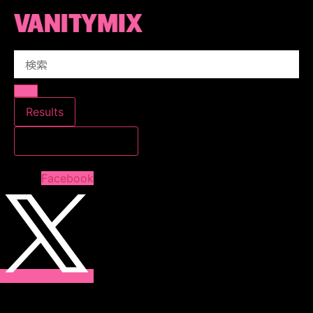
コ
ン
テ
Search
ン
...
ツ
に
ス
Results
キ
すべての結果を見る
ッ
プ
Facebook