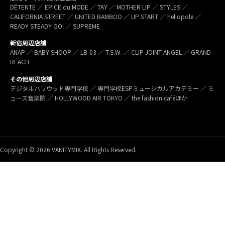
DÉTENTE ／ EPICE du MODE ／ TAY ／ MOTHER LIP ／ STYLES ／
CALIFORNIA STREET ／ UNITED BAMBOO ／ UP START ／ heliopole ／
READY STEADY GO! ／ SUPREME
新宿周辺店舗
ANAP ／ BABY SHOOP ／ LB-03 ／ T.S.W. ／ CLIP JOINT ANGEL ／ GRAND
REACH
その他周辺店舗
デジタルハリウッド専門学校 ／ 専門学校ESPミュージカルアカデミー ／ ミ
ューズ音楽院 ／ HOLLYWOOD AIR TOKYO ／ the fashion caféほか
Copyright © 2026 VANITYMIX. All Rights Reserved.