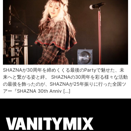
SHAZNAが30周年を締めくくる最後のPartyで魅せた、未
来へと繋がる姿と絆。 SHAZNAの30周年を彩る様々な活動
の最後を飾ったのが、SHAZNAが25年振りに行った全国ツ
アー『SHAZNA 30th Anniv […]