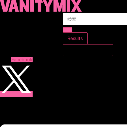
コ
ン
Search
テ
...
ン
ツ
に
Results
ス
すべての結果を見る
キ
ッ
Facebook
プ