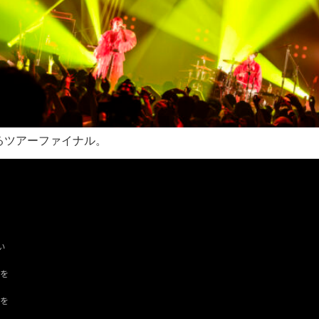
るツアーファイナル。
い
ツを
ドを