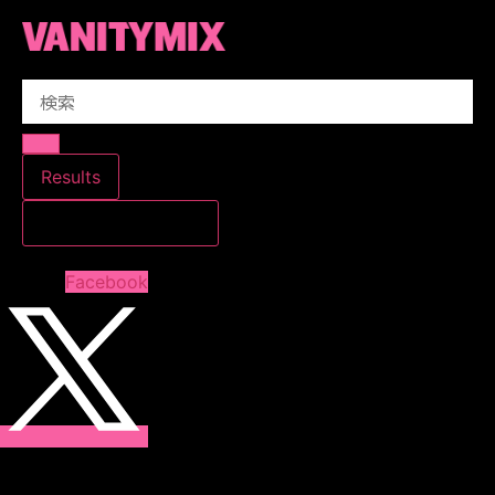
コ
ン
テ
Search
ン
...
ツ
に
ス
Results
キ
すべての結果を見る
ッ
プ
Facebook