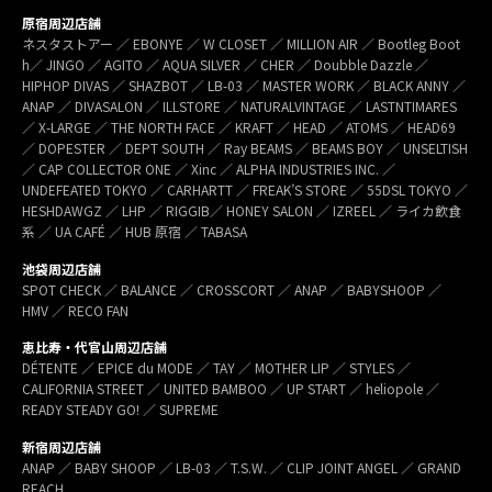
原宿周辺店舗
ネスタストアー ／ EBONYE ／ W CLOSET ／ MILLION AIR ／ Bootleg Boot
h／ JINGO ／ AGITO ／ AQUA SILVER ／ CHER ／ Doubble Dazzle ／
HIPHOP DIVAS ／ SHAZBOT ／ LB-03 ／ MASTER WORK ／ BLACK ANNY ／
ANAP ／ DIVASALON ／ ILLSTORE ／ NATURALVINTAGE ／ LASTNTIMARES
／ X-LARGE ／ THE NORTH FACE ／ KRAFT ／ HEAD ／ ATOMS ／ HEAD69
／ DOPESTER ／ DEPT SOUTH ／ Ray BEAMS ／ BEAMS BOY ／ UNSELTISH
／ CAP COLLECTOR ONE ／ Xinc ／ ALPHA INDUSTRIES INC. ／
UNDEFEATED TOKYO ／ CARHARTT ／ FREAK’S STORE ／ 55DSL TOKYO ／
HESHDAWGZ ／ LHP ／ RIGGIB／ HONEY SALON ／ IZREEL ／ ライカ飲食
系 ／ UA CAFÉ ／ HUB 原宿 ／ TABASA
池袋周辺店舗
SPOT CHECK ／ BALANCE ／ CROSSCORT ／ ANAP ／ BABYSHOOP ／
HMV ／ RECO FAN
恵比寿・代官山周辺店舗
DÉTENTE ／ EPICE du MODE ／ TAY ／ MOTHER LIP ／ STYLES ／
CALIFORNIA STREET ／ UNITED BAMBOO ／ UP START ／ heliopole ／
READY STEADY GO! ／ SUPREME
新宿周辺店舗
ANAP ／ BABY SHOOP ／ LB-03 ／ T.S.W. ／ CLIP JOINT ANGEL ／ GRAND
REACH