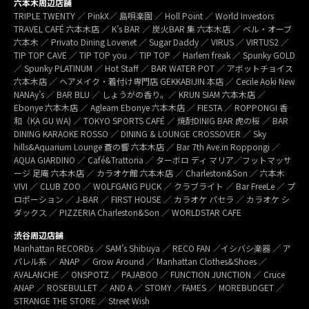
六本木周辺店舗
TRIPLE TWENTY ／ PinkX／ 島唄楽園 ／ Holl Point ／ World Investors
TRAVEL CAFÉ 六本木店 ／ K’s BAR ／ 炭火BAR 集 六本木店 ／ ベル・オーブ
六本木 ／ Privato Dining Lovenet ／ Sugar Daddy ／ VIRUS ／ VIRTUS2 ／
TIP TOP CAVE ／ TIP TOP you ／ TIP TOP ／ Harlem freak ／ Spunky GOLD
／ Spunky PLATINUM ／ Hot Staff ／ BAR WATER POT ／ アボットチョイス
六本木店 ／ ヘアメイク・着付け専門店 GEKKABIJIN 本店 ／ Cecile Aoki New
NANAy’s ／ BAR BLU ／ しょうがの香り。／ KRUN SIAM 六本木店 ／
Ebonye 六本木店 ／ Agleam Ebonye 六本木店 ／ FIESTA ／ ROPPONGI 香
和（KA GU WA) ／ TOKYO SPORTS CAFÉ ／ 焼酎DINIG BAR 虎の桜 ／ BAR
DINING KARAOKE ROSSO ／ DINING & LOUNGE CROSSOVER ／ Sky
hills&Aquarium Lounge 蒼の響 六本木店 ／ Bar 7th Ave.in Roppongi ／
AQUA GIARDINO ／ Café&Trattoria ／ ターボロ ディ マリア／フットマッサ
ージ 足庵 六本木店 ／ カラオケ館 六本木店 ／ Charleston&Son ／ 六本木
VIVI ／ CLUB ZOO ／ WOLFGANG PUCK ／ クラブライト ／ Bar FreeLe ／ プ
ロポーション ／ J-BAR ／ FIRST HOUSE ／ カラオケ パセラ ／ カラオケ シ
ダックス ／ PIZZERIA Charleston&Son ／ WORLDSTAR CAFE
渋谷周辺店舗
Manhattan RECORDs ／ SAM’s Shibuya ／ RECO FAN ／イシバシ楽器 ／ ア
パレル系 ／ ANAP ／ Grow Around ／ Manhattan Clothes&Shoes ／
AVALANCHE ／ ONSPOTZ ／ PAJABOO ／ FUNCTION JUNCTION ／ Cruce
ANAP ／ ROSEBULLET ／ AND A ／ STOMY ／FAMES ／ MOREBUDGET ／
STRANGE THE STORE ／ Street Wish