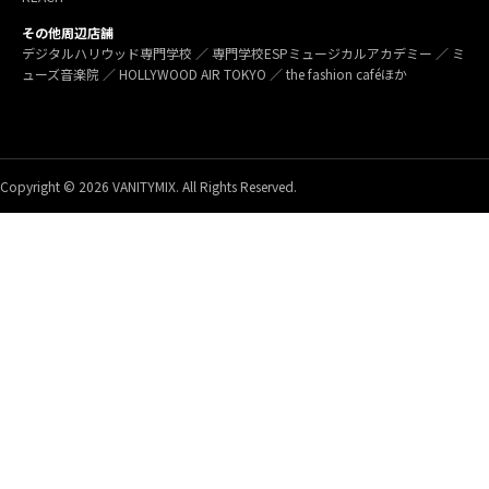
その他周辺店舗
デジタルハリウッド専門学校 ／ 専門学校ESPミュージカルアカデミー ／ ミ
ューズ音楽院 ／ HOLLYWOOD AIR TOKYO ／ the fashion caféほか
Copyright © 2026 VANITYMIX. All Rights Reserved.