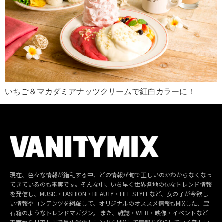
いちご＆マカダミアナッツクリームで紅白カラーに！
現在、色々な情報が錯乱する中、どの情報が旬で正しいのかわからなくなっ
てきているのも事実です。そんな中、いち早く世界各地の旬なトレンド情報
を発信し、MUSIC・FASHION・BEAUTY・LIFE STYLEなど、女の子が今欲し
い情報やコンテンツを網羅して、オリジナルのオススメ情報もMIXした、宝
石箱のようなトレンドマガジン。 また、雑誌・WEB・映像・イベントなど
平面からリアルまで最先端のトレンドをMIXして情報を発信していく新しい