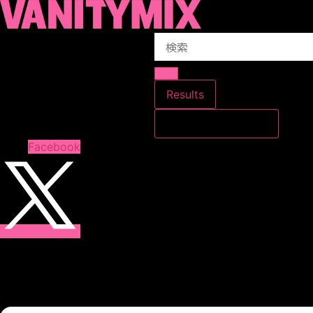
コ
ン
Search
テ
...
ン
ツ
に
Results
ス
すべての結果を見る
キ
ッ
Facebook
プ