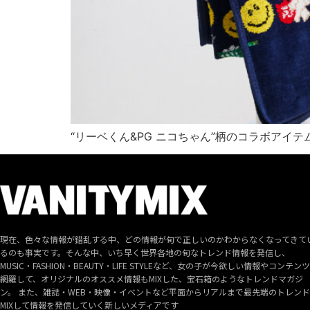
“リーベくん&PG ニコちゃん”柄のコラボアイテ
現在、色々な情報が錯乱する中、どの情報が旬で正しいのかわからなくなってきて
るのも事実です。そんな中、いち早く世界各地の旬なトレンド情報を発信し、
MUSIC・FASHION・BEAUTY・LIFE STYLEなど、女の子が今欲しい情報やコンテン
網羅して、オリジナルのオススメ情報もMIXした、宝石箱のようなトレンドマガジ
ン。 また、雑誌・WEB・映像・イベントなど平面からリアルまで最先端のトレン
MIXして情報を発信していく新しいメディアです