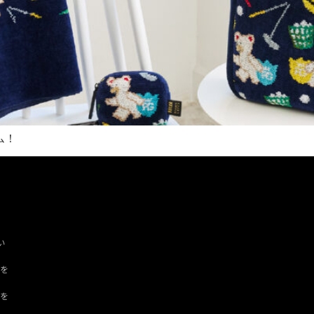
ム！
い
ツを
ドを