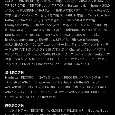
六本木 ／ Privato Dining Lovenet ／ Sugar Daddy ／ VIRUS ／ VIRTUS2 ／
TIP TOP CAVE ／ TIP TOP you ／ TIP TOP ／ Harlem freak ／ Spunky GOLD
／ Spunky PLATINUM ／ Hot Staff ／ BAR WATER POT ／ アボットチョイス
六本木店 ／ ヘアメイク・着付け専門店 GEKKABIJIN 本店 ／ Cecile Aoki New
NANAy’s ／ BAR BLU ／ しょうがの香り。／ KRUN SIAM 六本木店 ／
Ebonye 六本木店 ／ Agleam Ebonye 六本木店 ／ FIESTA ／ ROPPONGI 香
和（KA GU WA) ／ TOKYO SPORTS CAFÉ ／ 焼酎DINIG BAR 虎の桜 ／ BAR
DINING KARAOKE ROSSO ／ DINING & LOUNGE CROSSOVER ／ Sky
hills&Aquarium Lounge 蒼の響 六本木店 ／ Bar 7th Ave.in Roppongi ／
AQUA GIARDINO ／ Café&Trattoria ／ ターボロ ディ マリア／フットマッサ
ージ 足庵 六本木店 ／ カラオケ館 六本木店 ／ Charleston&Son ／ 六本木
VIVI ／ CLUB ZOO ／ WOLFGANG PUCK ／ クラブライト ／ Bar FreeLe ／ プ
ロポーション ／ J-BAR ／ FIRST HOUSE ／ カラオケ パセラ ／ カラオケ シ
ダックス ／ PIZZERIA Charleston&Son ／ WORLDSTAR CAFE
渋谷周辺店舗
Manhattan RECORDs ／ SAM’s Shibuya ／ RECO FAN ／イシバシ楽器 ／ ア
パレル系 ／ ANAP ／ Grow Around ／ Manhattan Clothes&Shoes ／
AVALANCHE ／ ONSPOTZ ／ PAJABOO ／ FUNCTION JUNCTION ／ Cruce
ANAP ／ ROSEBULLET ／ AND A ／ STOMY ／FAMES ／ MOREBUDGET ／
STRANGE THE STORE ／ Street Wish
原宿周辺店舗
ネスタストアー ／ EBONYE ／ W CLOSET ／ MILLION AIR ／ Bootleg Boot