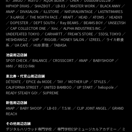
h／ JINGO ／ AGITO ／ AQUA SILVER ／ CHER ／ Doubble Dazzle ／
HIPHOP DIVAS ／ SHAZBOT ／ LB-03 ／ MASTER WORK ／ BLACK ANNY ／
ANAP ／ DIVASALON ／ ILLSTORE ／ NATURALVINTAGE ／ LASTNTIMARES
／ X-LARGE ／ THE NORTH FACE ／ KRAFT ／ HEAD ／ ATOMS ／ HEAD69
／ DOPESTER ／ DEPT SOUTH ／ Ray BEAMS ／ BEAMS BOY ／ UNSELTISH
／ CAP COLLECTOR ONE ／ Xinc ／ ALPHA INDUSTRIES INC. ／
UNDEFEATED TOKYO ／ CARHARTT ／ FREAK’S STORE ／ 55DSL TOKYO ／
HESHDAWGZ ／ LHP ／ RIGGIB／ HONEY SALON ／ IZREEL ／ ライカ飲食
系 ／ UA CAFÉ ／ HUB 原宿 ／ TABASA
池袋周辺店舗
SPOT CHECK ／ BALANCE ／ CROSSCORT ／ ANAP ／ BABYSHOOP ／
HMV ／ RECO FAN
恵比寿・代官山周辺店舗
DÉTENTE ／ EPICE du MODE ／ TAY ／ MOTHER LIP ／ STYLES ／
CALIFORNIA STREET ／ UNITED BAMBOO ／ UP START ／ heliopole ／
READY STEADY GO! ／ SUPREME
新宿周辺店舗
ANAP ／ BABY SHOOP ／ LB-03 ／ T.S.W. ／ CLIP JOINT ANGEL ／ GRAND
REACH
その他周辺店舗
デジタルハリウッド専門学校 ／ 専門学校ESPミュージカルアカデミー ／ ミ