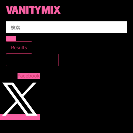
コ
ン
テ
Search
ン
...
ツ
に
ス
Results
キ
すべての結果を見る
ッ
プ
Facebook