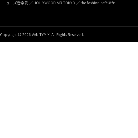
ューズ音楽院 ／ HOLLYWOOD AIR TOKYO ／ the fashion caféほか
Copyright © 2026 VANITYMIX. All Rights Reserved.