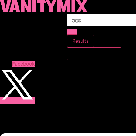
コ
ン
Search
テ
...
ン
ツ
に
Results
ス
すべての結果を見る
キ
ッ
Facebook
プ