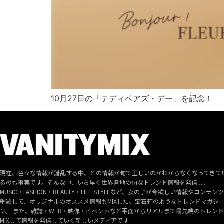
10月27日の「テディベアズ・デー」を記念！
現在、色々な情報が錯乱する中、どの情報が旬で正しいのかわからなくなってきて
るのも事実です。そんな中、いち早く世界各地の旬なトレンド情報を発信し、
MUSIC・FASHION・BEAUTY・LIFE STYLEなど、女の子が今欲しい情報やコンテン
網羅して、オリジナルのオススメ情報もMIXした、宝石箱のようなトレンドマガジ
ン。 また、雑誌・WEB・映像・イベントなど平面からリアルまで最先端のトレン
MIXして情報を発信していく新しいメディアです