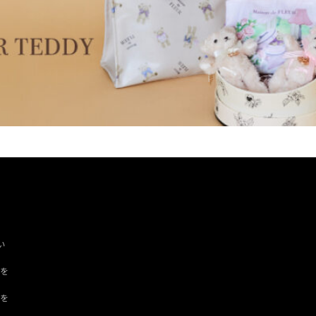
い
ツを
ドを